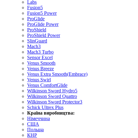
Labs
Fusion5
Fusion5 Power
ProGlide
ProGlide Power
ProShield
ProShield Power
SlinGuard
Mach3
Mach3 Turbo
Sensor Excel
Venus Smooth
Venus Breeze
Venus Extra Smooth(Embrace)
Venus Swirl
Venus ComfortGlide
Wilkinson Sword Hydro5
Wilkinson Sword Quattro
Wilkinson Sword Protector3
Schick Ultrex Plus
Країна виробництва:
Німеччина
США
Польща
КНР