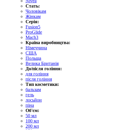
Nivea
Стать:
Чоловікам
Жінкам
Серія:
Fusion5
ProGlide
Mach3
Країна виробництва:
Німеччина
США
Польща
Велика Британія
До/після гоління:
для гоління
після гоління
Тип косметики:
бальзам
гель
лосьйон
піна
Об'єм:
50 мл
100 мл
200 мл