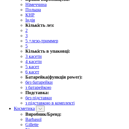
Німеччина
Польща
КНР
Індія
Кількість лез:
2
3
5 +лезо-триммер
5
Кількість в упаковці:
3 касети
4 касети
5 касет
6 касет
Батарейка(функція power):
без батарейки
з батарейкою
Подставка:
без підставки
з підставкою в комплекті
Косметика
Виробник/Бренд:
Barbasol
Gillette