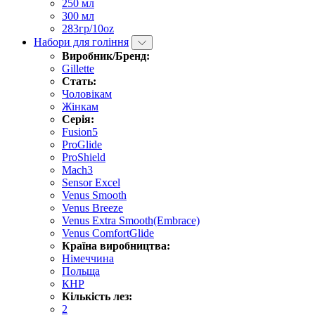
250 мл
300 мл
283гр/10oz
Набори для гоління
Виробник/Бренд:
Gillette
Стать:
Чоловікам
Жінкам
Серія:
Fusion5
ProGlide
ProShield
Mach3
Sensor Excel
Venus Smooth
Venus Breeze
Venus Extra Smooth(Embrace)
Venus ComfortGlide
Країна виробництва:
Німеччина
Польща
КНР
Кількість лез:
2