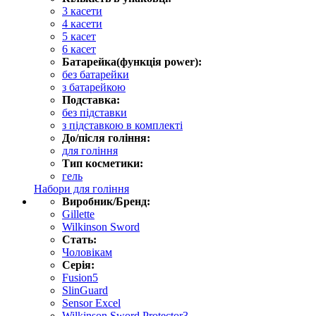
3 касети
4 касети
5 касет
6 касет
Батарейка(функція power):
без батарейки
з батарейкою
Подставка:
без підставки
з підставкою в комплекті
До/після гоління:
для гоління
Тип косметики:
гель
Набори для гоління
Виробник/Бренд:
Gillette
Wilkinson Sword
Стать:
Чоловікам
Серія:
Fusion5
SlinGuard
Sensor Excel
Wilkinson Sword Protector3