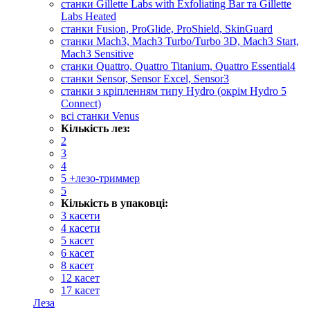
cтанки Gillette Labs with Exfoliating Bar та Gillette
Labs Heated
станки Fusion, ProGlide, ProShield, SkinGuard
станки Mach3, Mach3 Turbo/Turbo 3D, Mach3 Start,
Mach3 Sensitive
станки Quattro, Quattro Titanium, Quattro Essential4
станки Sensor, Sensor Excel, Sensor3
станки з кріпленням типу Hydro (окрім Hydro 5
Connect)
всі станки Venus
Кількість лез:
2
3
4
5 +лезо-триммер
5
Кількість в упаковці:
3 касети
4 касети
5 касет
6 касет
8 касет
12 касет
17 касет
Леза