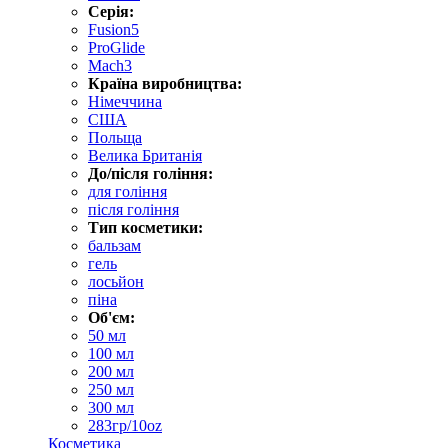
Серія:
Fusion5
ProGlide
Mach3
Країна виробництва:
Німеччина
США
Польща
Велика Британія
До/після гоління:
для гоління
після гоління
Тип косметики:
бальзам
гель
лосьйон
піна
Об'єм:
50 мл
100 мл
200 мл
250 мл
300 мл
283гр/10oz
Косметика