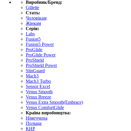
Виробник/Бренд:
Gillette
Стать:
Чоловікам
Жінкам
Серія:
Labs
Fusion5
Fusion5 Power
ProGlide
ProGlide Power
ProShield
ProShield Power
SlinGuard
Mach3
Mach3 Turbo
Sensor Excel
Venus Smooth
Venus Breeze
Venus Extra Smooth(Embrace)
Venus ComfortGlide
Країна виробництва:
Німеччина
Польща
КНР