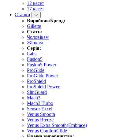
12 касет
17 касет
Станки
Виробник/Бренд:
Gillette
Стать:
Чоловікам
Жінкам
Серія:
Labs
Fusion5
Fusion5 Power
ProGlide
ProGlide Power
ProShield
ProShield Power
SlinGuard
Mach3
Mach3 Turbo
Sensor Excel
Venus Smooth
Venus Breeze
Venus Extra Smooth(Embrace)
Venus ComfortGlide
Країна виробництва: