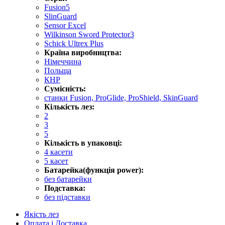
Fusion5
SlinGuard
Sensor Excel
Wilkinson Sword Protector3
Schick Ultrex Plus
Країна виробництва:
Німеччина
Польща
КНР
Сумісність:
станки Fusion, ProGlide, ProShield, SkinGuard
Кількість лез:
2
3
5
Кількість в упаковці:
4 касети
5 касет
Батарейка(функція power):
без батарейки
Подставка:
без підставки
Якість лез
Оплата і Доставка