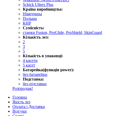
Schick Ultrex Plus
Країна виробництва:
Німеччина
Польща
КНР
Сумісність:
станки Fusion, ProGlide, ProShield, SkinGuard
Кількість лез:
2
3
5
Кількість в упаковці:
4 касети
5 касет
Батарейка(функція power):
без батарейки
Подставка:
без підставки
Розпродаж!
Головна
Якість лез
Оплата і Доставка
Відгуки
Статті