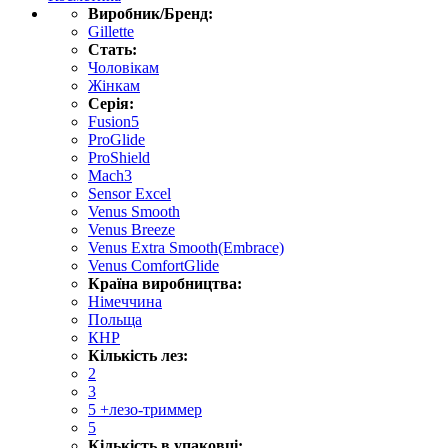
Виробник/Бренд:
Gillette
Стать:
Чоловікам
Жінкам
Серія:
Fusion5
ProGlide
ProShield
Mach3
Sensor Excel
Venus Smooth
Venus Breeze
Venus Extra Smooth(Embrace)
Venus ComfortGlide
Країна виробництва:
Німеччина
Польща
КНР
Кількість лез:
2
3
5 +лезо-триммер
5
Кількість в упаковці: