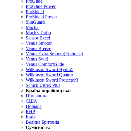
ProGlide
ProGlide Power
ProShield
ProShield Power
SlinGuard
Mach3
Mach3 Turbo
Sensor Excel
Venus Smooth
Venus Breeze
Venus Extra Smooth(Embrace)
Venus Swirl
Venus ComfortGlide
Wilkinson Sword Hydro5
Wilkinson Sword Quattro
Wilkinson Sword Protector3
Schick Ultrex Plus
Країна виробництва:
Німеччина
США
Польща
КНР
Індія
Велика Британія
Сумісність: