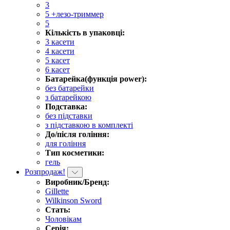
3
5 +лезо-триммер
5
Кількість в упаковці:
3 касети
4 касети
5 касет
6 касет
Батарейка(функція power):
без батарейки
з батарейкою
Подставка:
без підставки
з підставкою в комплекті
До/після гоління:
для гоління
Тип косметики:
гель
Розпродаж!
Виробник/Бренд:
Gillette
Wilkinson Sword
Стать:
Чоловікам
Серія: