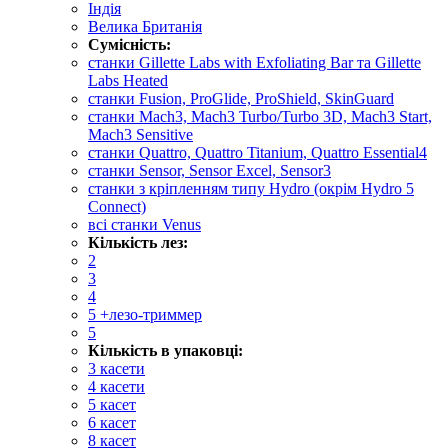
Індія
Велика Британія
Сумісність:
cтанки Gillette Labs with Exfoliating Bar та Gillette
Labs Heated
станки Fusion, ProGlide, ProShield, SkinGuard
станки Mach3, Mach3 Turbo/Turbo 3D, Mach3 Start,
Mach3 Sensitive
станки Quattro, Quattro Titanium, Quattro Essential4
станки Sensor, Sensor Excel, Sensor3
станки з кріпленням типу Hydro (окрім Hydro 5
Connect)
всі станки Venus
Кількість лез:
2
3
4
5 +лезо-триммер
5
Кількість в упаковці:
3 касети
4 касети
5 касет
6 касет
8 касет