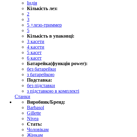
Індія
Кількість лез:
2
3
5 +лезо-триммер
5
Кількість в упаковці:
3 касети
4 касети
5 касет
6 касет
Батарейка(функція power):
без батарейки
з батарейкою
Подставка:
без підставки
з підставкою в комплекті
Станки
Виробник/Бренд:
Barbasol
Gillette
Nivea
Стать:
Чоловікам
Жінкам