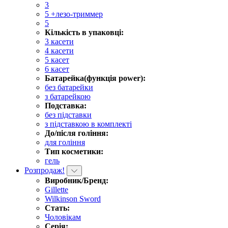
3
5 +лезо-триммер
5
Кількість в упаковці:
3 касети
4 касети
5 касет
6 касет
Батарейка(функція power):
без батарейки
з батарейкою
Подставка:
без підставки
з підставкою в комплекті
До/після гоління:
для гоління
Тип косметики:
гель
Розпродаж!
Виробник/Бренд:
Gillette
Wilkinson Sword
Стать:
Чоловікам
Серія: