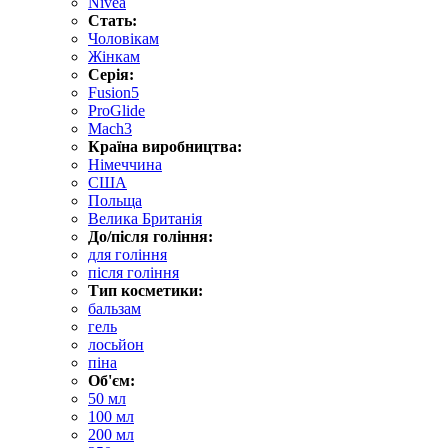
Nivea
Стать:
Чоловікам
Жінкам
Серія:
Fusion5
ProGlide
Mach3
Країна виробництва:
Німеччина
США
Польща
Велика Британія
До/після гоління:
для гоління
після гоління
Тип косметики:
бальзам
гель
лосьйон
піна
Об'єм:
50 мл
100 мл
200 мл