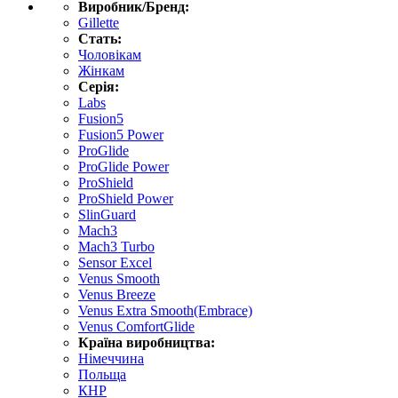
Виробник/Бренд:
Gillette
Стать:
Чоловікам
Жінкам
Серія:
Labs
Fusion5
Fusion5 Power
ProGlide
ProGlide Power
ProShield
ProShield Power
SlinGuard
Mach3
Mach3 Turbo
Sensor Excel
Venus Smooth
Venus Breeze
Venus Extra Smooth(Embrace)
Venus ComfortGlide
Країна виробництва:
Німеччина
Польща
КНР