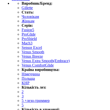
Виробник/Бренд:
Gillette
Стать:
Чоловікам
Жінкам
Серія:
Fusion5
ProGlide
ProShield
Mach3
Sensor Excel
Venus Smooth
Venus Breeze
Venus Extra Smooth(Embrace)
Venus ComfortGlide
Країна виробництва:
Німеччина
Польща
КНР
Кількість лез:
2
3
5 +лезо-триммер
5
Кількість в упаковці: