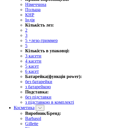
Німеччина
Польща
КНР
Індія
Кількість лез:
2
3
5 +лезо-триммер
5
Кількість в упаковці:
3 касети
4 касети
5 касет
6 касет
Батарейка(функція power):
без батарейки
з батарейкою
Подставка:
без підставки
з підставкою в комплекті
Косметика
Виробник/Бренд:
Barbasol
Gillette