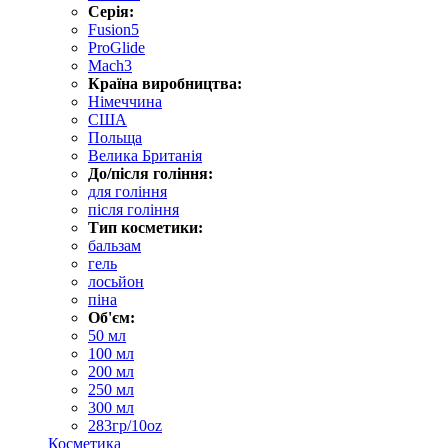
Серія:
Fusion5
ProGlide
Mach3
Країна виробництва:
Німеччина
США
Польща
Велика Британія
До/після гоління:
для гоління
після гоління
Тип косметики:
бальзам
гель
лосьйон
піна
Об'єм:
50 мл
100 мл
200 мл
250 мл
300 мл
283гр/10oz
Косметика