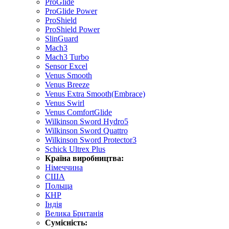
ProGlide
ProGlide Power
ProShield
ProShield Power
SlinGuard
Mach3
Mach3 Turbo
Sensor Excel
Venus Smooth
Venus Breeze
Venus Extra Smooth(Embrace)
Venus Swirl
Venus ComfortGlide
Wilkinson Sword Hydro5
Wilkinson Sword Quattro
Wilkinson Sword Protector3
Schick Ultrex Plus
Країна виробництва:
Німеччина
США
Польща
КНР
Індія
Велика Британія
Сумісність: