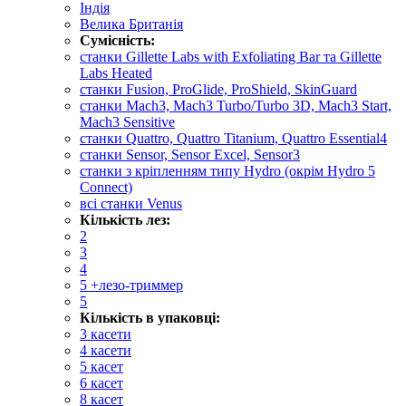
Індія
Велика Британія
Сумісність:
cтанки Gillette Labs with Exfoliating Bar та Gillette
Labs Heated
станки Fusion, ProGlide, ProShield, SkinGuard
станки Mach3, Mach3 Turbo/Turbo 3D, Mach3 Start,
Mach3 Sensitive
станки Quattro, Quattro Titanium, Quattro Essential4
станки Sensor, Sensor Excel, Sensor3
станки з кріпленням типу Hydro (окрім Hydro 5
Connect)
всі станки Venus
Кількість лез:
2
3
4
5 +лезо-триммер
5
Кількість в упаковці:
3 касети
4 касети
5 касет
6 касет
8 касет