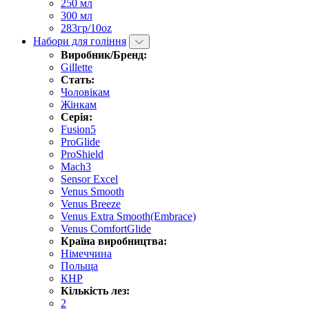
250 мл
300 мл
283гр/10oz
Набори для гоління
Виробник/Бренд:
Gillette
Стать:
Чоловікам
Жінкам
Серія:
Fusion5
ProGlide
ProShield
Mach3
Sensor Excel
Venus Smooth
Venus Breeze
Venus Extra Smooth(Embrace)
Venus ComfortGlide
Країна виробництва:
Німеччина
Польща
КНР
Кількість лез:
2