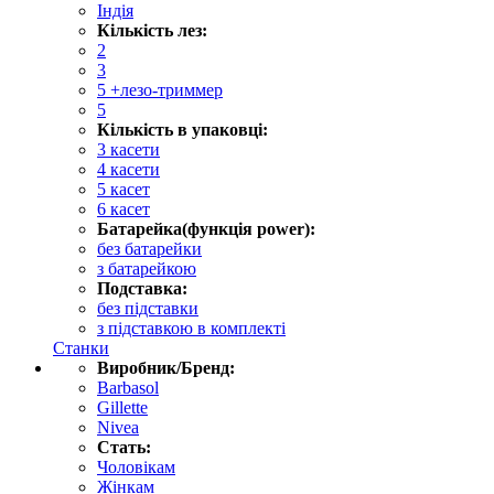
Індія
Кількість лез:
2
3
5 +лезо-триммер
5
Кількість в упаковці:
3 касети
4 касети
5 касет
6 касет
Батарейка(функція power):
без батарейки
з батарейкою
Подставка:
без підставки
з підставкою в комплекті
Станки
Виробник/Бренд:
Barbasol
Gillette
Nivea
Стать:
Чоловікам
Жінкам