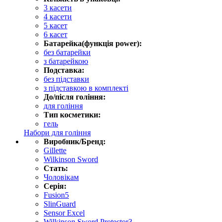
3 касети
4 касети
5 касет
6 касет
Батарейка(функція power):
без батарейки
з батарейкою
Подставка:
без підставки
з підставкою в комплекті
До/після гоління:
для гоління
Тип косметики:
гель
Набори для гоління
Виробник/Бренд:
Gillette
Wilkinson Sword
Стать:
Чоловікам
Серія:
Fusion5
SlinGuard
Sensor Excel
Wilkinson Sword Protector3