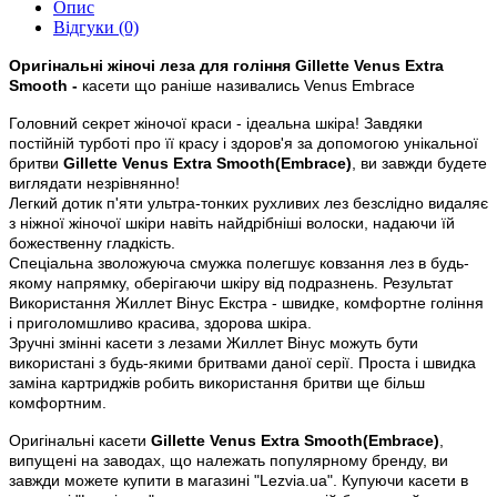
Опис
Відгуки (0)
Оригінальні жіночі леза для гоління
Gillette Venus Extra
Smooth -
касети що раніше називались Venus Embrace
Головний секрет жіночої краси - ідеальна шкіра! Завдяки
постійній турботі про її красу і здоров'я за допомогою унікальної
бритви
Gillette Venus Extra Smooth(Embrace)
, ви завжди будете
виглядати незрівнянно!
Легкий дотик п'яти ультра-тонких рухливих лез безслідно видаляє
з ніжної жіночої шкіри навіть найдрібніші волоски, надаючи їй
божественну гладкість.
Спеціальна зволожуюча смужка полегшує ковзання лез в будь-
якому напрямку, оберігаючи шкіру від подразнень. Результат
Використання Жиллет Вінус Екстра - швидке, комфортне гоління
і приголомшливо красива, здорова шкіра.
Зручні змінні касети з лезами Жиллет Вінус можуть бути
використані з будь-якими бритвами даної серії. Проста і швидка
заміна картриджів робить використання бритви ще більш
комфортним.
Оригінальні касети
Gillette Venus Extra Smooth(Embrace)
,
випущені на заводах, що належать популярному бренду, ви
завжди можете купити в магазині "Lezvia.ua". Купуючи касети в