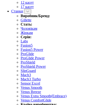
12 касет
17 касет
Станки
Виробник/Бренд:
Gillette
Стать:
Чоловікам
Жінкам
Серія:
Labs
Fusion5
Fusion5 Power
ProGlide
ProGlide Power
ProShield
ProShield Power
SlinGuard
Mach3
Mach3 Turbo
Sensor Excel
Venus Smooth
Venus Breeze
Venus Extra Smooth(Embrace)
Venus ComfortGlide
Країна виробництва: