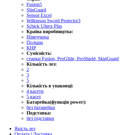
Fusion5
SlinGuard
Sensor Excel
Wilkinson Sword Protector3
Schick Ultrex Plus
Країна виробництва:
Німеччина
Польща
КНР
Сумісність:
станки Fusion, ProGlide, ProShield, SkinGuard
Кількість лез:
2
3
5
Кількість в упаковці:
4 касети
5 касет
Батарейка(функція power):
без батарейки
Подставка:
без підставки
Якість лез
Оплата і Доставка