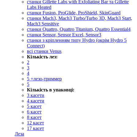
cтанки Gillette Labs with Exfoliating Bar та Gillette
Labs Heated
станки Fusion, ProGlide, ProShield, SkinGuard
станки Mach3, Mach3 Turbo/Turbo 3D, Mach3 Start,
Mach3 Sensitive
станки Quattro, Quattro Titanium, Quattro Essential4
станки Sensor, Sensor Excel, Sensor3
станки з кріпленням типу Hydro (окрім Hydro 5
Connect)
всі станки Venus
Кількість лез:
2
3
4
5 +лезо-триммер
5
Кількість в упаковці:
3 касети
4 касети
5 касет
6 касет
8 касет
12 касет
17 касет
Леза