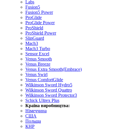
Labs
Fusion5
Fusion5 Power
ProGlide
ProGlide Power
ProShield
ProShield Power
SlinGuard
Mach3
Mach3 Turbo
Sensor Excel
Venus Smooth
Venus Breeze
Venus Extra Smooth(Embrace)
Venus Swirl
Venus ComfortGlide
Wilkinson Sword Hydro5
Wilkinson Sword Quattro
Wilkinson Sword Protector3
Schick Ultrex Plus
Країна виробництва:
Німеччина
США
Польща
КНР