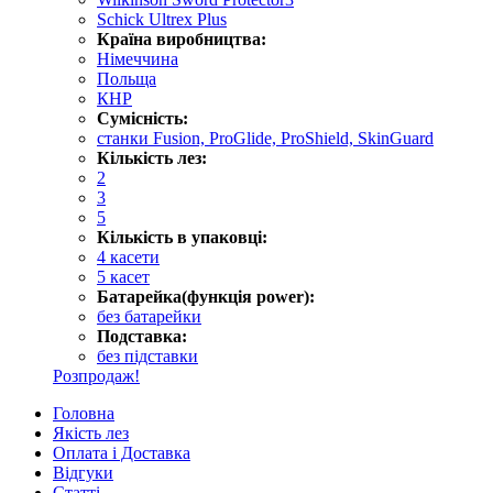
Schick Ultrex Plus
Країна виробництва:
Німеччина
Польща
КНР
Сумісність:
станки Fusion, ProGlide, ProShield, SkinGuard
Кількість лез:
2
3
5
Кількість в упаковці:
4 касети
5 касет
Батарейка(функція power):
без батарейки
Подставка:
без підставки
Розпродаж!
Головна
Якість лез
Оплата і Доставка
Відгуки
Статті