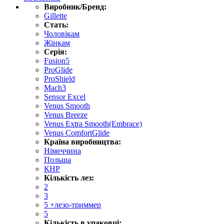
Виробник/Бренд:
Gillette
Стать:
Чоловікам
Жінкам
Серія:
Fusion5
ProGlide
ProShield
Mach3
Sensor Excel
Venus Smooth
Venus Breeze
Venus Extra Smooth(Embrace)
Venus ComfortGlide
Країна виробництва:
Німеччина
Польща
КНР
Кількість лез:
2
3
5 +лезо-триммер
5
Кількість в упаковці: