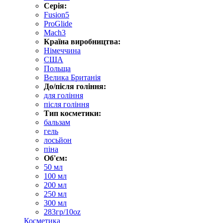
Серія:
Fusion5
ProGlide
Mach3
Країна виробництва:
Німеччина
США
Польща
Велика Британія
До/після гоління:
для гоління
після гоління
Тип косметики:
бальзам
гель
лосьйон
піна
Об'єм:
50 мл
100 мл
200 мл
250 мл
300 мл
283гр/10oz
Косметика