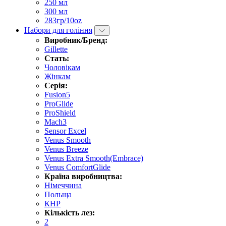
250 мл
300 мл
283гр/10oz
Набори для гоління
Виробник/Бренд:
Gillette
Стать:
Чоловікам
Жінкам
Серія:
Fusion5
ProGlide
ProShield
Mach3
Sensor Excel
Venus Smooth
Venus Breeze
Venus Extra Smooth(Embrace)
Venus ComfortGlide
Країна виробництва:
Німеччина
Польща
КНР
Кількість лез:
2