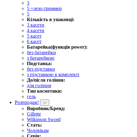
3
5 +лезо-триммер
5
Кількість в упаковці:
3 касети
4 касети
5 касет
6 касет
Батарейка(функція power):
без батарейки
з батарейкою
Подставка:
без підставки
з підставкою в комплекті
До/після гоління:
для гоління
Тип косметики:
гель
Розпродаж!
Виробник/Бренд:
Gillette
Wilkinson Sword
Стать:
Чоловікам
Серія: