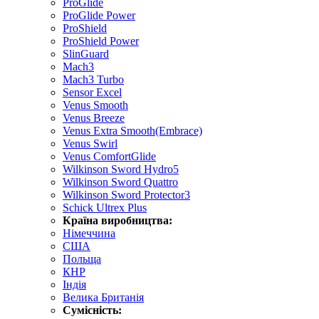
ProGlide
ProGlide Power
ProShield
ProShield Power
SlinGuard
Mach3
Mach3 Turbo
Sensor Excel
Venus Smooth
Venus Breeze
Venus Extra Smooth(Embrace)
Venus Swirl
Venus ComfortGlide
Wilkinson Sword Hydro5
Wilkinson Sword Quattro
Wilkinson Sword Protector3
Schick Ultrex Plus
Країна виробництва:
Німеччина
США
Польща
КНР
Індія
Велика Британія
Сумісність: