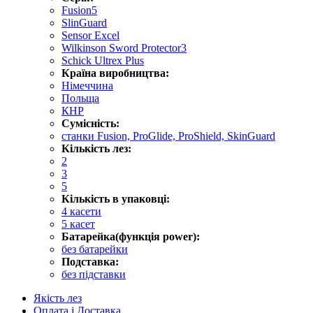
Fusion5
SlinGuard
Sensor Excel
Wilkinson Sword Protector3
Schick Ultrex Plus
Країна виробництва:
Німеччина
Польща
КНР
Сумісність:
станки Fusion, ProGlide, ProShield, SkinGuard
Кількість лез:
2
3
5
Кількість в упаковці:
4 касети
5 касет
Батарейка(функція power):
без батарейки
Подставка:
без підставки
Якість лез
Оплата і Доставка