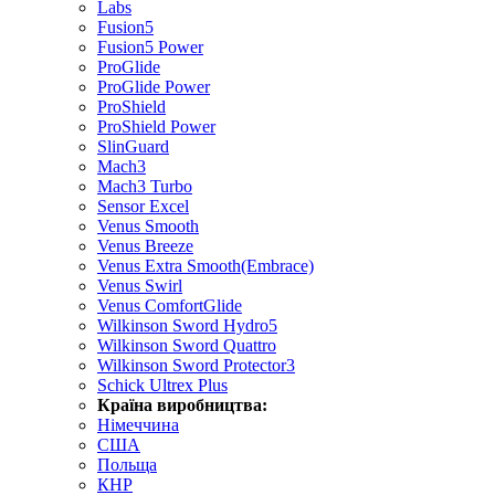
Labs
Fusion5
Fusion5 Power
ProGlide
ProGlide Power
ProShield
ProShield Power
SlinGuard
Mach3
Mach3 Turbo
Sensor Excel
Venus Smooth
Venus Breeze
Venus Extra Smooth(Embrace)
Venus Swirl
Venus ComfortGlide
Wilkinson Sword Hydro5
Wilkinson Sword Quattro
Wilkinson Sword Protector3
Schick Ultrex Plus
Країна виробництва:
Німеччина
США
Польща
КНР