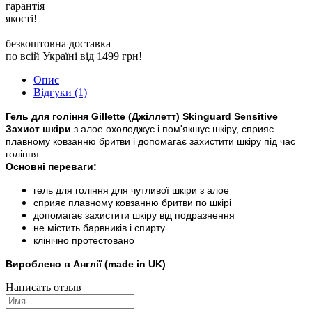
гарантія
якості!
безкоштовна доставка
по всій Україні від 1499 грн!
Опис
Відгуки (1)
Гель для гоління Gillette (Джіллетт) Skinguard Sensitive
Захист шкіри
з алое охолоджує і пом'якшує шкіру, сприяє
плавному ковзанню бритви і допомагає захистити шкіру під час
гоління.
Основні переваги:
гель для гоління для чутливої шкіри з алое
сприяє плавному ковзанню бритви по шкірі
допомагає захистити шкіру від подразнення
не містить барвників і спирту
клінічно протестовано
Вироблено в Англії (made in UK)
Написать отзыв