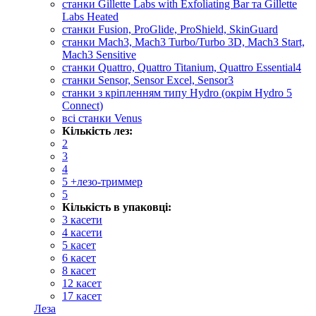
cтанки Gillette Labs with Exfoliating Bar та Gillette
Labs Heated
станки Fusion, ProGlide, ProShield, SkinGuard
станки Mach3, Mach3 Turbo/Turbo 3D, Mach3 Start,
Mach3 Sensitive
станки Quattro, Quattro Titanium, Quattro Essential4
станки Sensor, Sensor Excel, Sensor3
станки з кріпленням типу Hydro (окрім Hydro 5
Connect)
всі станки Venus
Кількість лез:
2
3
4
5 +лезо-триммер
5
Кількість в упаковці:
3 касети
4 касети
5 касет
6 касет
8 касет
12 касет
17 касет
Леза