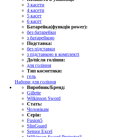
3 касети
4 касети
5 касет
6 касет
Батарейка(функція power):
без батарейки
з батарейкою
Подставка:
без підставки
з підставкою в комплекті
До/після гоління:
для гоління
Тип косметики:
гель
Набори для гоління
Виробник/Бренд:
Gillette
Wilkinson Sword
Стать:
Чоловікам
Серія:
Fusion5
SlinGuard
Sensor Excel
Wilkinson Sword Protector3