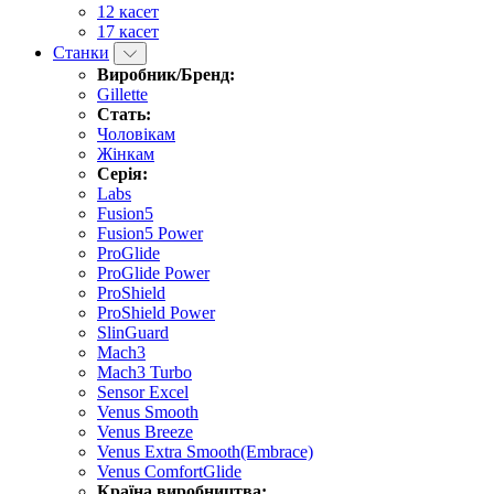
12 касет
17 касет
Станки
Виробник/Бренд:
Gillette
Стать:
Чоловікам
Жінкам
Серія:
Labs
Fusion5
Fusion5 Power
ProGlide
ProGlide Power
ProShield
ProShield Power
SlinGuard
Mach3
Mach3 Turbo
Sensor Excel
Venus Smooth
Venus Breeze
Venus Extra Smooth(Embrace)
Venus ComfortGlide
Країна виробництва: