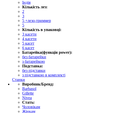
Індія
Кількість лез:
2
3
5 +лезо-триммер
5
Кількість в упаковці:
3 касети
4 касети
5 касет
6 касет
Батарейка(функція power):
без батарейки
з батарейкою
Подставка:
без підставки
з підставкою в комплекті
Станки
Виробник/Бренд:
Barbasol
Gillette
Nivea
Стать:
Чоловікам
Жінкам