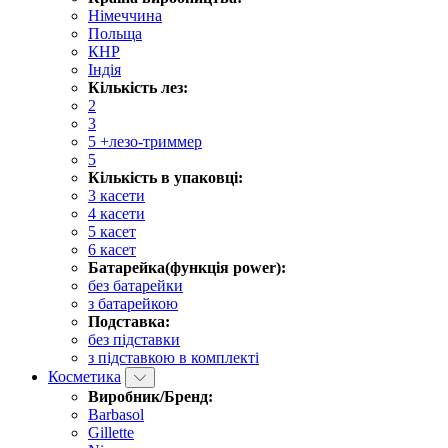
Німеччина
Польща
КНР
Індія
Кількість лез:
2
3
5 +лезо-триммер
5
Кількість в упаковці:
3 касети
4 касети
5 касет
6 касет
Батарейка(функція power):
без батарейки
з батарейкою
Подставка:
без підставки
з підставкою в комплекті
Косметика
Виробник/Бренд:
Barbasol
Gillette