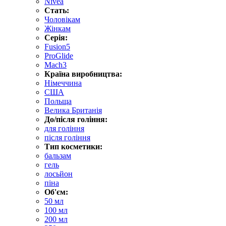
Nivea
Стать:
Чоловікам
Жінкам
Серія:
Fusion5
ProGlide
Mach3
Країна виробництва:
Німеччина
США
Польща
Велика Британія
До/після гоління:
для гоління
після гоління
Тип косметики:
бальзам
гель
лосьйон
піна
Об'єм:
50 мл
100 мл
200 мл