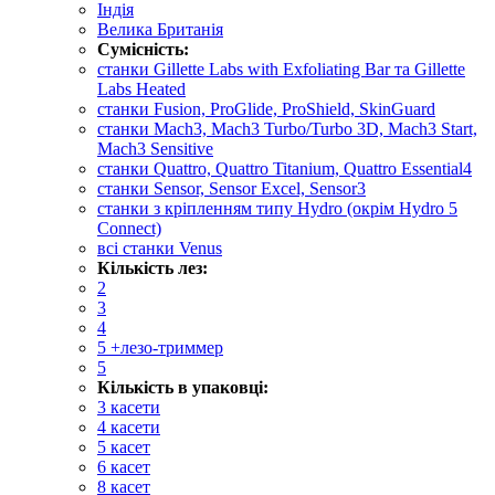
Індія
Велика Британія
Сумісність:
cтанки Gillette Labs with Exfoliating Bar та Gillette
Labs Heated
станки Fusion, ProGlide, ProShield, SkinGuard
станки Mach3, Mach3 Turbo/Turbo 3D, Mach3 Start,
Mach3 Sensitive
станки Quattro, Quattro Titanium, Quattro Essential4
станки Sensor, Sensor Excel, Sensor3
станки з кріпленням типу Hydro (окрім Hydro 5
Connect)
всі станки Venus
Кількість лез:
2
3
4
5 +лезо-триммер
5
Кількість в упаковці:
3 касети
4 касети
5 касет
6 касет
8 касет