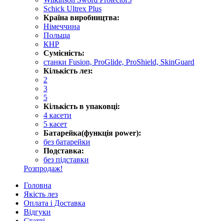
Schick Ultrex Plus
Країна виробництва:
Німеччина
Польща
КНР
Сумісність:
станки Fusion, ProGlide, ProShield, SkinGuard
Кількість лез:
2
3
5
Кількість в упаковці:
4 касети
5 касет
Батарейка(функція power):
без батарейки
Подставка:
без підставки
Розпродаж!
Головна
Якість лез
Оплата і Доставка
Відгуки
Статті