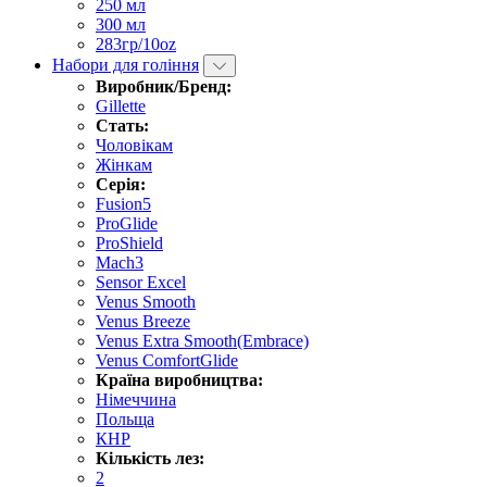
250 мл
300 мл
283гр/10oz
Набори для гоління
Виробник/Бренд:
Gillette
Стать:
Чоловікам
Жінкам
Серія:
Fusion5
ProGlide
ProShield
Mach3
Sensor Excel
Venus Smooth
Venus Breeze
Venus Extra Smooth(Embrace)
Venus ComfortGlide
Країна виробництва:
Німеччина
Польща
КНР
Кількість лез:
2