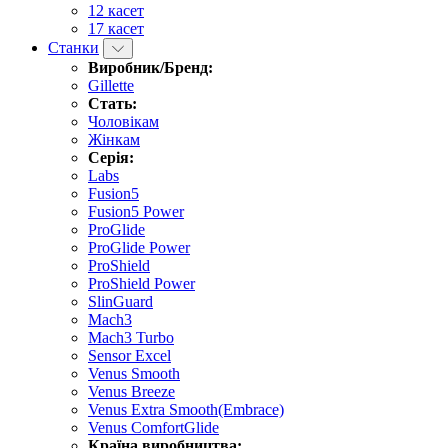
12 касет
17 касет
Станки
Виробник/Бренд:
Gillette
Стать:
Чоловікам
Жінкам
Серія:
Labs
Fusion5
Fusion5 Power
ProGlide
ProGlide Power
ProShield
ProShield Power
SlinGuard
Mach3
Mach3 Turbo
Sensor Excel
Venus Smooth
Venus Breeze
Venus Extra Smooth(Embrace)
Venus ComfortGlide
Країна виробництва: