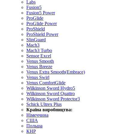
Labs
Fusion5
Fusion5 Power
ProGlide
ProGlide Power
ProShield
ProShield Power
SlinGuard
Mach3
Mach3 Turbo
Sensor Excel
Venus Smooth
Venus Breeze
Venus Extra Smooth(Embrace)
Venus Swirl
Venus ComfortGlide
Wilkinson Sword Hydro5
Wilkinson Sword Quattro
Wilkinson Sword Protector3
Schick Ultrex Plus
Країна виробництва:
Німеччина
США
Польща
КНР