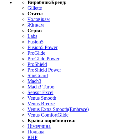
Виробник/Бренд:
Gillette
Стать:
Чоловікам
Жінкам
Серія:
Labs
Fusion5
Fusion5 Power
ProGlide
ProGlide Power
ProShield
ProShield Power
SlinGuard
Mach3
Mach3 Turbo
Sensor Excel
Venus Smooth
Venus Breeze
Venus Extra Smooth(Embrace)
Venus ComfortGlide
Країна виробництва:
Німеччина
Польща
КНР