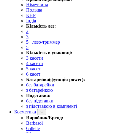
Німеччина
Польща
КНР
Індія
Кількість лез:
2
3
5 +лезо-триммер
5
Кількість в упаковці:
3 касети
4 касети
5 касет
6 касет
Батарейка(функція power):
без батарейки
з батарейкою
Подставка:
без підставки
з підставкою в комплекті
Косметика
Виробник/Бренд:
Barbasol
Gillette