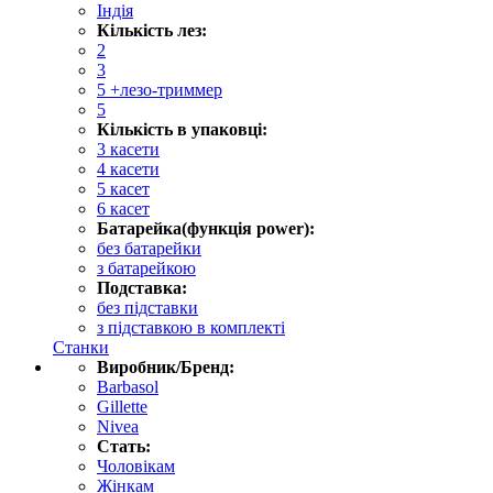
Індія
Кількість лез:
2
3
5 +лезо-триммер
5
Кількість в упаковці:
3 касети
4 касети
5 касет
6 касет
Батарейка(функція power):
без батарейки
з батарейкою
Подставка:
без підставки
з підставкою в комплекті
Станки
Виробник/Бренд:
Barbasol
Gillette
Nivea
Стать:
Чоловікам
Жінкам