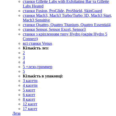
cтанки Gillette Labs with Exfoliating Bar та Gillette
Labs Heated
станки Fusion, ProGlide, ProShield, SkinGuard
станки Mach3, Mach3 Turbo/Turbo 3D, Mach3 Start,
Mach3 Sensitive
станки Quattro, Quattro Titanium, Quattro Essential4
станки Sensor, Sensor Excel, Sensor3
станки з кріпленням типу Hydro (окрім Hydro 5
Connect)
всі станки Venus
Кількість лез:
2
3
4
5 +лезо-триммер
5
Кількість в упаковці:
3 касети
4 касети
5 касет
6 касет
8 касет
12 касет
17 касет
Леза