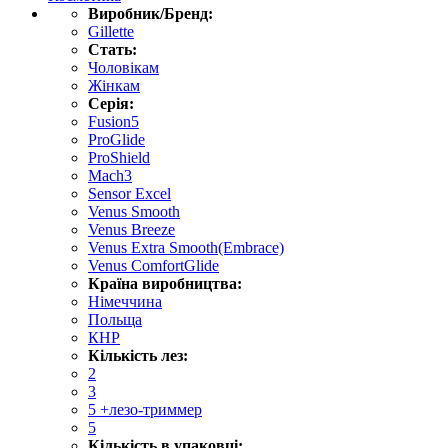
Виробник/Бренд:
Gillette
Стать:
Чоловікам
Жінкам
Серія:
Fusion5
ProGlide
ProShield
Mach3
Sensor Excel
Venus Smooth
Venus Breeze
Venus Extra Smooth(Embrace)
Venus ComfortGlide
Країна виробництва:
Німеччина
Польща
КНР
Кількість лез:
2
3
5 +лезо-триммер
5
Кількість в упаковці: