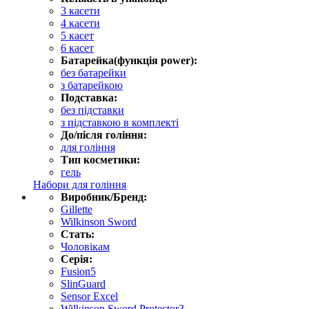
3 касети
4 касети
5 касет
6 касет
Батарейка(функція power):
без батарейки
з батарейкою
Подставка:
без підставки
з підставкою в комплекті
До/після гоління:
для гоління
Тип косметики:
гель
Набори для гоління
Виробник/Бренд:
Gillette
Wilkinson Sword
Стать:
Чоловікам
Серія:
Fusion5
SlinGuard
Sensor Excel
Wilkinson Sword Protector3