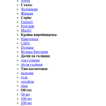
Nivea
Стать:
Чоловікам
Жінкам
Серія:
Fusion5
ProGlide
Mach3
Країна виробництва:
Німеччина
США
Польща
Велика Британія
До/після гоління:
для гоління
після гоління
Тип косметики:
бальзам
гель
лосьйон
піна
Об'єм:
50 мл
100 мл
200 мл