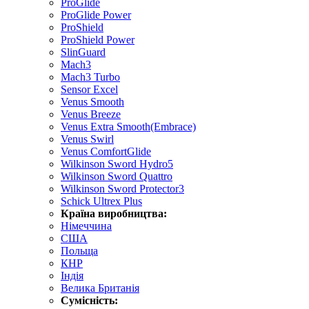
ProGlide
ProGlide Power
ProShield
ProShield Power
SlinGuard
Mach3
Mach3 Turbo
Sensor Excel
Venus Smooth
Venus Breeze
Venus Extra Smooth(Embrace)
Venus Swirl
Venus ComfortGlide
Wilkinson Sword Hydro5
Wilkinson Sword Quattro
Wilkinson Sword Protector3
Schick Ultrex Plus
Країна виробництва:
Німеччина
США
Польща
КНР
Індія
Велика Британія
Сумісність: