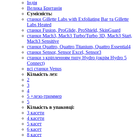
Індія
Велика Британія
Сумісність:
cтанки Gillette Labs with Exfoliating Bar та Gillette
Labs Heated
станки Fusion, ProGlide, ProShield, SkinGuard
станки Mach3, Mach3 Turbo/Turbo 3D, Mach3 Start,
Mach3 Sensitive
станки Quattro, Quattro Titanium, Quattro Essential4
станки Sensor, Sensor Excel, Sensor3
станки з кріпленням типу Hydro (окрім Hydro 5
Connect)
всі станки Venus
Кількість лез:
2
3
4
5 +лезо-триммер
5
Кількість в упаковці:
3 касети
4 касети
5 касет
6 касет
8 касет