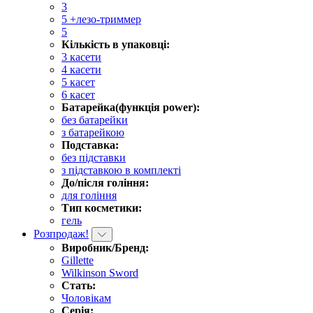
3
5 +лезо-триммер
5
Кількість в упаковці:
3 касети
4 касети
5 касет
6 касет
Батарейка(функція power):
без батарейки
з батарейкою
Подставка:
без підставки
з підставкою в комплекті
До/після гоління:
для гоління
Тип косметики:
гель
Розпродаж!
Виробник/Бренд:
Gillette
Wilkinson Sword
Стать:
Чоловікам
Серія: