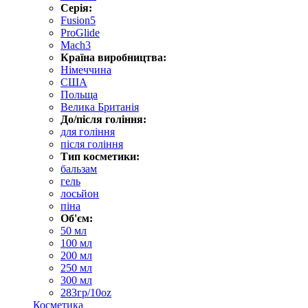
Серія:
Fusion5
ProGlide
Mach3
Країна виробництва:
Німеччина
США
Польща
Велика Британія
До/після гоління:
для гоління
після гоління
Тип косметики:
бальзам
гель
лосьйон
піна
Об'єм:
50 мл
100 мл
200 мл
250 мл
300 мл
283гр/10oz
Косметика