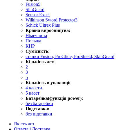
Fusion5
SlinGuard
Sensor Excel
Wilkinson Sword Protector3
Schick Ultrex Plus
Країна виробництва:
Німеччина
Польща
КНР
Сумісність:
станки Fusion, ProGlide, ProShield, SkinGuard
Кількість лез:
2
3
5
Кількість в упаковці:
4 касети
5 касет
Батарейка(функція power):
без батарейки
Подставка:
без підставки
Якість лез
Оплата і Доставка