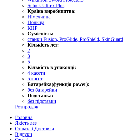
Schick Ultrex Plus
Країна виробництва:
Німеччина
Польща
КНР
Сумісність:
станки Fusion, ProGlide, ProShield, SkinGuard
Кількість лез:
2
3
5
Кількість в упаковці:
4 касети
5 касет
Батарейка(функція power):
без батарейки
Подставка:
без підставки
Розпродаж!
Головна
Якість лез
Оплата і Доставка
Відгуки
Статті