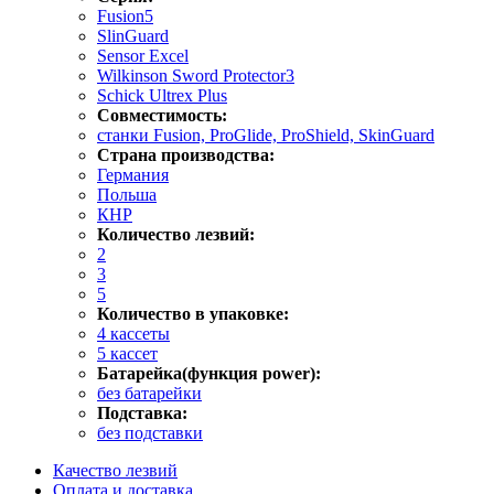
Fusion5
SlinGuard
Sensor Excel
Wilkinson Sword Protector3
Schick Ultrex Plus
Совместимость:
станки Fusion, ProGlide, ProShield, SkinGuard
Страна производства:
Германия
Польша
КНР
Количество лезвий:
2
3
5
Количество в упаковке:
4 кассеты
5 кассет
Батарейка(функция power):
без батарейки
Подставка:
без подставки
Качество лезвий
Оплата и доставка