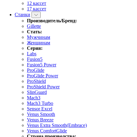
12 кассет
17 кассет
Станки
Производитель/Бренд:
Gillette
Стать:
Мужчинам
Женщинам
Серия:
Labs
Fusion5
Fusion5 Power
ProGlide
ProGlide Power
ProShield
ProShield Power
SlinGuard
Mach3
Mach3 Turbo
Sensor Excel
Venus Smooth
Venus Breeze
Venus Extra Smooth(Embrace)
Venus ComfortGlide
Страна производства: