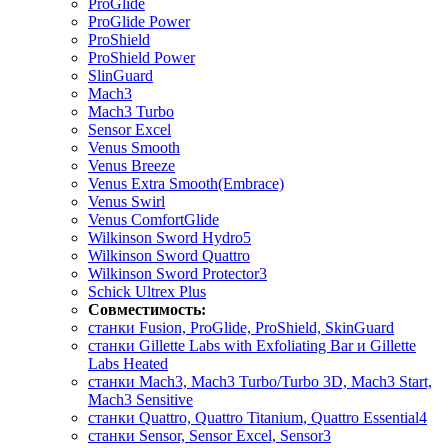
ProGlide
ProGlide Power
ProShield
ProShield Power
SlinGuard
Mach3
Mach3 Turbo
Sensor Excel
Venus Smooth
Venus Breeze
Venus Extra Smooth(Embrace)
Venus Swirl
Venus ComfortGlide
Wilkinson Sword Hydro5
Wilkinson Sword Quattro
Wilkinson Sword Protector3
Schick Ultrex Plus
Совместимость:
станки Fusion, ProGlide, ProShield, SkinGuard
станки Gillette Labs with Exfoliating Bar и Gillette
Labs Heated
станки Mach3, Mach3 Turbo/Turbo 3D, Mach3 Start,
Mach3 Sensitive
станки Quattro, Quattro Titanium, Quattro Essential4
станки Sensor, Sensor Excel, Sensor3