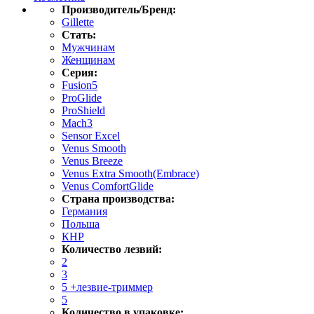
Производитель/Бренд:
Gillette
Стать:
Мужчинам
Женщинам
Серия:
Fusion5
ProGlide
ProShield
Mach3
Sensor Excel
Venus Smooth
Venus Breeze
Venus Extra Smooth(Embrace)
Venus ComfortGlide
Страна производства:
Германия
Польша
КНР
Количество лезвий:
2
3
5 +лезвие-триммер
5
Количество в упаковке: