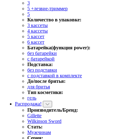
3
5 +лезвие-триммер
5
Количество в упаковке:
3 кассеты
4 кассеты
5 кассет
6 кассет
Батарейка(функция power):
без батарейки
с батарейкой
Подставка:
без подставки
с подставкой в комплекте
До/после бритья:
для бритья
Тип косметики:
гель
Распродажа!
Производитель/Бренд:
Gillette
Wilkinson Sword
Стать:
Мужчинам
Серия: