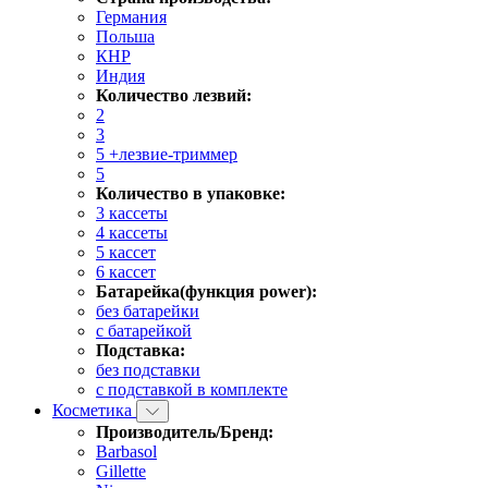
Германия
Польша
КНР
Индия
Количество лезвий:
2
3
5 +лезвие-триммер
5
Количество в упаковке:
3 кассеты
4 кассеты
5 кассет
6 кассет
Батарейка(функция power):
без батарейки
с батарейкой
Подставка:
без подставки
с подставкой в комплекте
Косметика
Производитель/Бренд:
Barbasol
Gillette