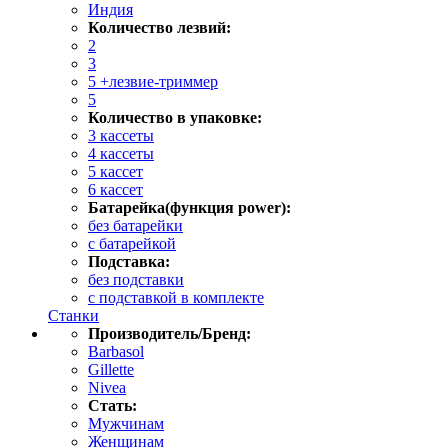
Индия
Количество лезвий:
2
3
5 +лезвие-триммер
5
Количество в упаковке:
3 кассеты
4 кассеты
5 кассет
6 кассет
Батарейка(функция power):
без батарейки
с батарейкой
Подставка:
без подставки
с подставкой в комплекте
Станки
Производитель/Бренд:
Barbasol
Gillette
Nivea
Стать:
Мужчинам
Женщинам