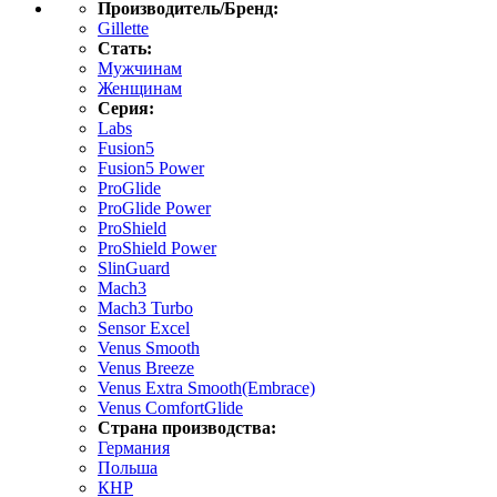
Производитель/Бренд:
Gillette
Стать:
Мужчинам
Женщинам
Серия:
Labs
Fusion5
Fusion5 Power
ProGlide
ProGlide Power
ProShield
ProShield Power
SlinGuard
Mach3
Mach3 Turbo
Sensor Excel
Venus Smooth
Venus Breeze
Venus Extra Smooth(Embrace)
Venus ComfortGlide
Страна производства:
Германия
Польша
КНР