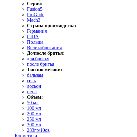
Серия:
Fusion5
ProGlide
Mach3
Страна производства:
Германия
США
Польша
Великобритания
До/после бритья:
для бритья
после бритья
Тип косметики:
бальзам
гель
лосьон
пена
Объем:
50 мл
100 мл
200 мл
250 мл
300 мл
283гр/10oz
Косметика