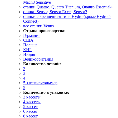
Mach3 Sensitive
станки Quattro, Quattro Titanium, Quattro Essential4
станки Sensor, Sensor Excel, Sensor3
станки с креплением типа Hydro (кроме Hydro 5
Connect)
все станки Venus
Страна производства:
Германия
США
Польша
КНР
Индия
Великобритания
Количество лезвий:
2
3
4
5 +лезвие-триммер
5
Количество в упаковке:
3 кассеты
4 кассеты
5 кассет
6 кассет
8 кассет