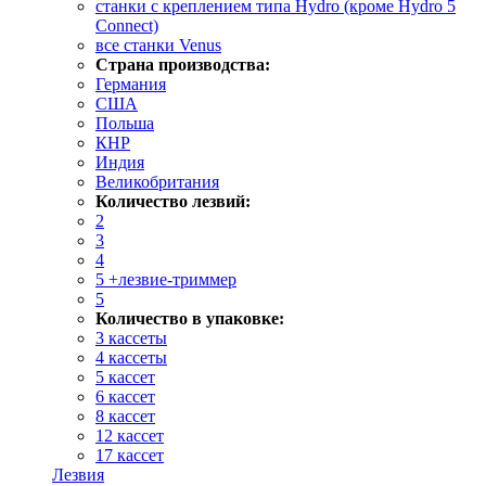
станки с креплением типа Hydro (кроме Hydro 5
Connect)
все станки Venus
Страна производства:
Германия
США
Польша
КНР
Индия
Великобритания
Количество лезвий:
2
3
4
5 +лезвие-триммер
5
Количество в упаковке:
3 кассеты
4 кассеты
5 кассет
6 кассет
8 кассет
12 кассет
17 кассет
Лезвия