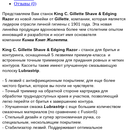
Отзывы (0)
Представляем Вам станок
King С. Gillette Shave & Edging
Razor
из новой линейки от
Gillette
, компании, которая является
лидером отрасли личной гигиены с 1901 года. Эта новая
линейка продукции вдохновлена более чем столетним опытом
инноваций и разработок и носит имя основателя
компании
Кинга Кэмп Жилетта
.
King С. Gillette Shave & Edging Razor -
станок для бритья и
контуринга, оснащенный 5 лезвиями премиум-класса и
встроенным точным триммером для придания ровных и четких
контуров. Кассеты также имеют улучшенную смазывающую
полоску
Lubrastrip
.
- 5 лезвий с антифрикционным покрытием; для еще более
чистого бритья, которое вы почти не чувствуете.
- Точный триммер на обратной стороне картриджа для
обработки труднодоступных краев и участков, позволяющий
легко перейти от бритья к завершению контура.
- Улучшенная смазка
Lubrastrip
с еще большим количеством
смазочных материалов (по сравнению с Fusion5)
- Стильный дизайн и супер эргономичная ручка, со
специальным, нескользящим покрытием.
- Стабилизатор лезвий.
Поддерживает оптимальное