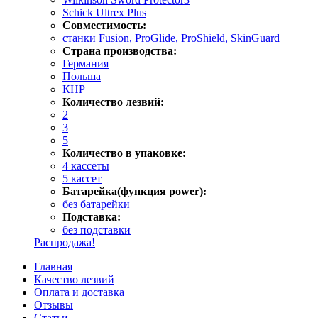
Schick Ultrex Plus
Совместимость:
станки Fusion, ProGlide, ProShield, SkinGuard
Страна производства:
Германия
Польша
КНР
Количество лезвий:
2
3
5
Количество в упаковке:
4 кассеты
5 кассет
Батарейка(функция power):
без батарейки
Подставка:
без подставки
Распродажа!
Главная
Качество лезвий
Оплата и доставка
Отзывы
Статьи