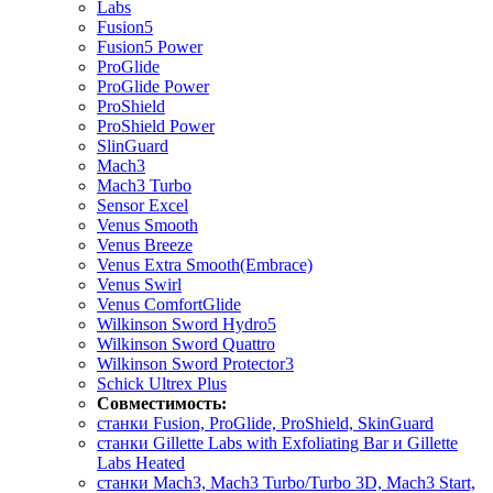
Labs
Fusion5
Fusion5 Power
ProGlide
ProGlide Power
ProShield
ProShield Power
SlinGuard
Mach3
Mach3 Turbo
Sensor Excel
Venus Smooth
Venus Breeze
Venus Extra Smooth(Embrace)
Venus Swirl
Venus ComfortGlide
Wilkinson Sword Hydro5
Wilkinson Sword Quattro
Wilkinson Sword Protector3
Schick Ultrex Plus
Совместимость:
станки Fusion, ProGlide, ProShield, SkinGuard
станки Gillette Labs with Exfoliating Bar и Gillette
Labs Heated
станки Mach3, Mach3 Turbo/Turbo 3D, Mach3 Start,