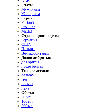
Nivea
Стать:
Мужчинам
Женщинам
Серия:
Fusion5
ProGlide
Mach3
Страна производства:
Германия
США
Польша
Великобритания
До/после бритья:
для бритья
после бритья
Тип косметики:
бальзам
гель
лосьон
пена
Объем:
50 мл
100 мл
200 мл