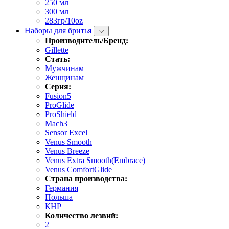
250 мл
300 мл
283гр/10oz
Наборы для бритья
Производитель/Бренд:
Gillette
Стать:
Мужчинам
Женщинам
Серия:
Fusion5
ProGlide
ProShield
Mach3
Sensor Excel
Venus Smooth
Venus Breeze
Venus Extra Smooth(Embrace)
Venus ComfortGlide
Страна производства:
Германия
Польша
КНР
Количество лезвий:
2