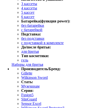
3 кассеты
4 кассеты
5 кассет
6 кассет
Батарейка(функция power):
без батарейки
с батарейкой
Подставка:
без подставки
с подставкой в комплекте
До/после бритья:
для бритья
Тип косметики:
гель
Наборы для бритья
Производитель/Бренд:
Gillette
Wilkinson Sword
Стать:
Мужчинам
Серия:
Fusion5
SlinGuard
Sensor Excel
Wilkinson Sword Protector3