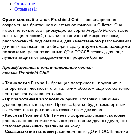
Описание
Отзывы (1)
Оригинальный станок Proshield Chill
– инновационная,
современная бритвенная система от компании
Gillette
. Она
имеет не только все приемущества серии
Proglide Power
, такие
как: толщина лезвий, наличие пластиковой микрорасчески,
расположенной под лезвиями, для качественного разглаживания
длинных волосков, но и обладает сразу
двумя смазывающими
полосками
, расположенными ДО и ПОСЛЕ лезвий, для еще
лучшей защиты от раздражений в процессе бритья.
Преимущества и отличительные черты
станка Proshield Chill
:
- Технология
Flexball
- бреющая поверхность "пружинит" в
поперечной плосткости станка, таким образом еще более точно
повторяя контуры вашего лица
- Проработанная эргономика ручки.
Proshield Chill
очень
удобно держать в ладони. Процесс бритья будет комфортным,
вы сможете контролировать каждое свое движение
- Кассета
Proshield Chill
имеет 5 острейших лезвий, которые
располагаются на минимальном расстоянии друг от друга, что
помогает уменьшить давление на кожу
- Смазываючие полоски
расположенные ДО и ПОСЛЕ лезвий