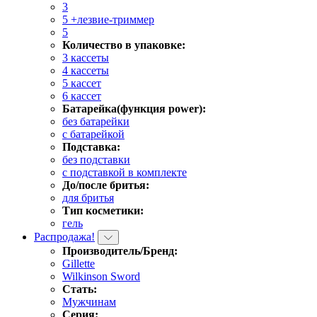
3
5 +лезвие-триммер
5
Количество в упаковке:
3 кассеты
4 кассеты
5 кассет
6 кассет
Батарейка(функция power):
без батарейки
с батарейкой
Подставка:
без подставки
с подставкой в комплекте
До/после бритья:
для бритья
Тип косметики:
гель
Распродажа!
Производитель/Бренд:
Gillette
Wilkinson Sword
Стать:
Мужчинам
Серия: