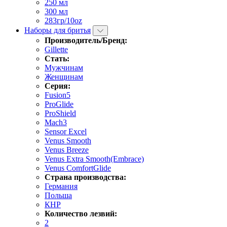
250 мл
300 мл
283гр/10oz
Наборы для бритья
Производитель/Бренд:
Gillette
Стать:
Мужчинам
Женщинам
Серия:
Fusion5
ProGlide
ProShield
Mach3
Sensor Excel
Venus Smooth
Venus Breeze
Venus Extra Smooth(Embrace)
Venus ComfortGlide
Страна производства:
Германия
Польша
КНР
Количество лезвий:
2