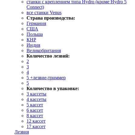
станки с креплением типа Hydro (кроме Hydro 5
Connect)
все станки Venus
Страна производства:
Германия
США
Польша
КНР
Индия
Великобритания
Количество лезвий:
2
3
4
5 +лезвие-триммер
5
Количество в упаковке:
3 кассеты
4 кассеты
5 кассет
6 кассет
8 кассет
12 кассет
17 кассет
Лезвия