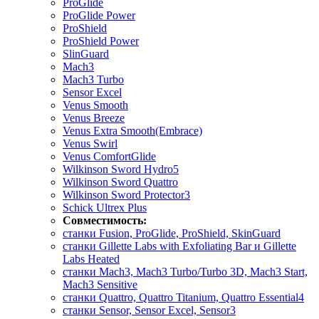
ProGlide
ProGlide Power
ProShield
ProShield Power
SlinGuard
Mach3
Mach3 Turbo
Sensor Excel
Venus Smooth
Venus Breeze
Venus Extra Smooth(Embrace)
Venus Swirl
Venus ComfortGlide
Wilkinson Sword Hydro5
Wilkinson Sword Quattro
Wilkinson Sword Protector3
Schick Ultrex Plus
Совместимость:
станки Fusion, ProGlide, ProShield, SkinGuard
станки Gillette Labs with Exfoliating Bar и Gillette
Labs Heated
станки Mach3, Mach3 Turbo/Turbo 3D, Mach3 Start,
Mach3 Sensitive
станки Quattro, Quattro Titanium, Quattro Essential4
станки Sensor, Sensor Excel, Sensor3