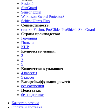
Fusion5
SlinGuard
Sensor Excel
Wilkinson Sword Protector3
Schick Ultrex Plus
Совместимость:
станки Fusion, ProGlide, ProShield, SkinGuard
Страна производства:
Германия
Польша
КНР
Количество лезвий:
2
3
5
Количество в упаковке:
4 кассеты
5 кассет
Батарейка(функция power):
без батарейки
Подставка:
без подставки
Качество лезвий
Оплата и доставка