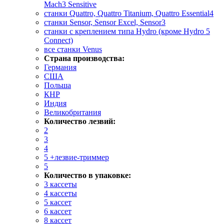
Mach3 Sensitive
станки Quattro, Quattro Titanium, Quattro Essential4
станки Sensor, Sensor Excel, Sensor3
станки с креплением типа Hydro (кроме Hydro 5
Connect)
все станки Venus
Страна производства:
Германия
США
Польша
КНР
Индия
Великобритания
Количество лезвий:
2
3
4
5 +лезвие-триммер
5
Количество в упаковке:
3 кассеты
4 кассеты
5 кассет
6 кассет
8 кассет