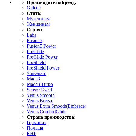
Производитель/Бренд:
Gillette
Стать:
Мужчинам
Женщинам
Серия:
Labs
Fusion5
Fusion5 Power
ProGlide
ProGlide Power
ProShield
ProShield Power
SlinGuard
Mach3
Mach3 Turbo
Sensor Excel
Venus Smooth
Venus Breeze
Venus Extra Smooth(Embrace)
Venus ComfortGlide
Страна производства:
Германия
Польша
КНР