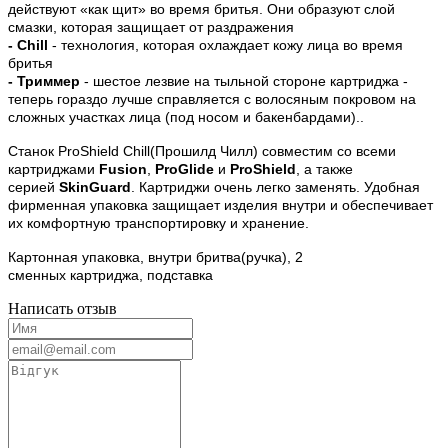
действуют «как щит» во время бритья. Они образуют слой
смазки, которая защищает от раздражения
- Chill
- технология, которая охлаждает кожу лица во время
бритья
- Триммер
- шестое лезвие на тыльной стороне картриджа
-
теперь гораздо лучше справляется с волосяным покровом на
сложных участках лица (под носом и бакенбардами)..
Станок ProShield Chill(Прошилд Чилл) совместим со всеми
картриджами
Fusion
,
ProGlide
и
ProShield
, а также
серией
SkinGuard
. Картриджи очень легко заменять. Удобная
фирменная упаковка защищает изделия внутри и обеспечивает
их комфортную транспортировку и хранение.
Картонная упаковка, внутри бритва(ручка), 2
сменных картриджа, подставка
Написать отзыв