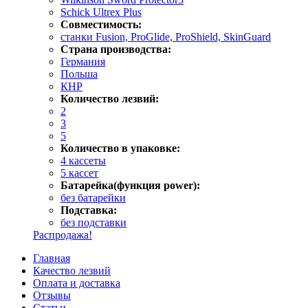
Schick Ultrex Plus
Совместимость:
станки Fusion, ProGlide, ProShield, SkinGuard
Страна производства:
Германия
Польша
КНР
Количество лезвий:
2
3
5
Количество в упаковке:
4 кассеты
5 кассет
Батарейка(функция power):
без батарейки
Подставка:
без подставки
Распродажа!
Главная
Качество лезвий
Оплата и доставка
Отзывы
Статьи