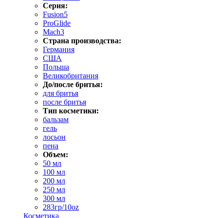
Серия:
Fusion5
ProGlide
Mach3
Страна производства:
Германия
США
Польша
Великобритания
До/после бритья:
для бритья
после бритья
Тип косметики:
бальзам
гель
лосьон
пена
Объем:
50 мл
100 мл
200 мл
250 мл
300 мл
283гр/10oz
Косметика