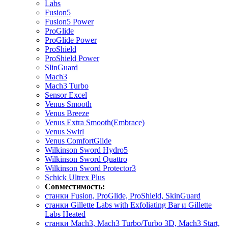
Labs
Fusion5
Fusion5 Power
ProGlide
ProGlide Power
ProShield
ProShield Power
SlinGuard
Mach3
Mach3 Turbo
Sensor Excel
Venus Smooth
Venus Breeze
Venus Extra Smooth(Embrace)
Venus Swirl
Venus ComfortGlide
Wilkinson Sword Hydro5
Wilkinson Sword Quattro
Wilkinson Sword Protector3
Schick Ultrex Plus
Совместимость:
станки Fusion, ProGlide, ProShield, SkinGuard
станки Gillette Labs with Exfoliating Bar и Gillette
Labs Heated
станки Mach3, Mach3 Turbo/Turbo 3D, Mach3 Start,