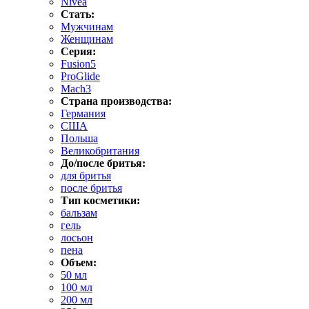
Nivea
Стать:
Мужчинам
Женщинам
Серия:
Fusion5
ProGlide
Mach3
Страна производства:
Германия
США
Польша
Великобритания
До/после бритья:
для бритья
после бритья
Тип косметики:
бальзам
гель
лосьон
пена
Объем:
50 мл
100 мл
200 мл