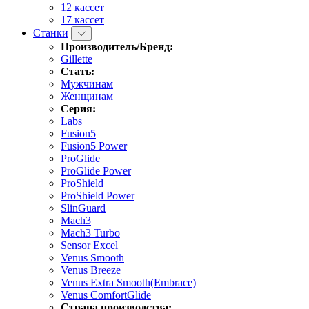
12 кассет
17 кассет
Станки
Производитель/Бренд:
Gillette
Стать:
Мужчинам
Женщинам
Серия:
Labs
Fusion5
Fusion5 Power
ProGlide
ProGlide Power
ProShield
ProShield Power
SlinGuard
Mach3
Mach3 Turbo
Sensor Excel
Venus Smooth
Venus Breeze
Venus Extra Smooth(Embrace)
Venus ComfortGlide
Страна производства: