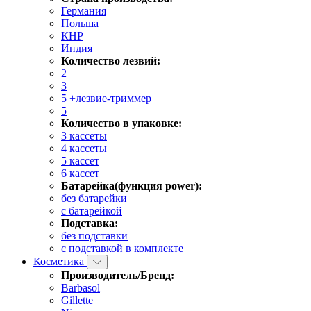
Германия
Польша
КНР
Индия
Количество лезвий:
2
3
5 +лезвие-триммер
5
Количество в упаковке:
3 кассеты
4 кассеты
5 кассет
6 кассет
Батарейка(функция power):
без батарейки
с батарейкой
Подставка:
без подставки
с подставкой в комплекте
Косметика
Производитель/Бренд:
Barbasol
Gillette