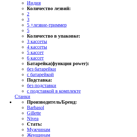
Индия
Количество лезвий:
2
3
5 +лезвие-триммер
5
Количество в упаковке:
3 кассеты
4 кассеты
5 кассет
6 кассет
Батарейка(функция power):
без батарейки
с батарейкой
Подставка:
без подставки
с подставкой в комплекте
Станки
Производитель/Бренд:
Barbasol
Gillette
Nivea
Стать:
Мужчинам
Женщинам