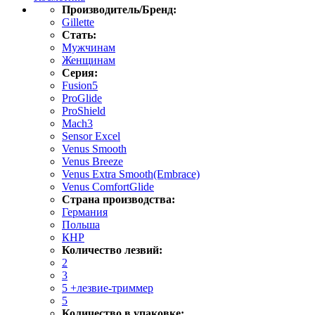
Производитель/Бренд:
Gillette
Стать:
Мужчинам
Женщинам
Серия:
Fusion5
ProGlide
ProShield
Mach3
Sensor Excel
Venus Smooth
Venus Breeze
Venus Extra Smooth(Embrace)
Venus ComfortGlide
Страна производства:
Германия
Польша
КНР
Количество лезвий:
2
3
5 +лезвие-триммер
5
Количество в упаковке: