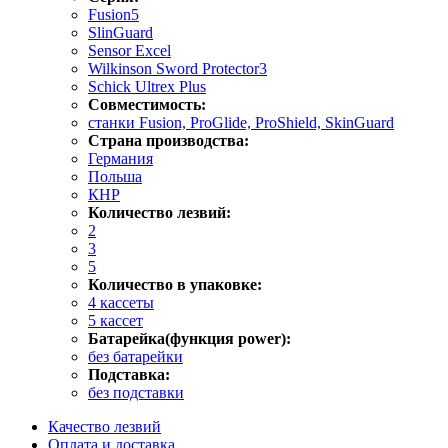
Fusion5
SlinGuard
Sensor Excel
Wilkinson Sword Protector3
Schick Ultrex Plus
Совместимость:
станки Fusion, ProGlide, ProShield, SkinGuard
Страна производства:
Германия
Польша
КНР
Количество лезвий:
2
3
5
Количество в упаковке:
4 кассеты
5 кассет
Батарейка(функция power):
без батарейки
Подставка:
без подставки
Качество лезвий
Оплата и доставка