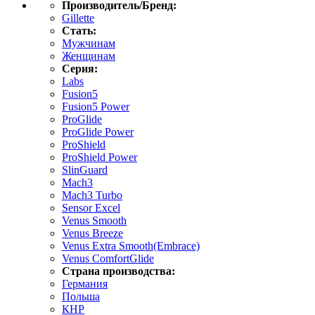
Производитель/Бренд:
Gillette
Стать:
Мужчинам
Женщинам
Серия:
Labs
Fusion5
Fusion5 Power
ProGlide
ProGlide Power
ProShield
ProShield Power
SlinGuard
Mach3
Mach3 Turbo
Sensor Excel
Venus Smooth
Venus Breeze
Venus Extra Smooth(Embrace)
Venus ComfortGlide
Страна производства:
Германия
Польша
КНР