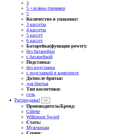
3
5 +лезвие-триммер
5
Количество в упаковке:
3 кассеты
4 кассеты
5 кассет
6 кассет
Батарейка(функция power):
без батарейки
с батарейкой
Подставка:
без подставки
с подставкой в комплекте
До/после бритья:
для бритья
Тип косметики:
гель
Распродажа!
Производитель/Бренд:
Gillette
Wilkinson Sword
Стать:
Мужчинам
Серия: