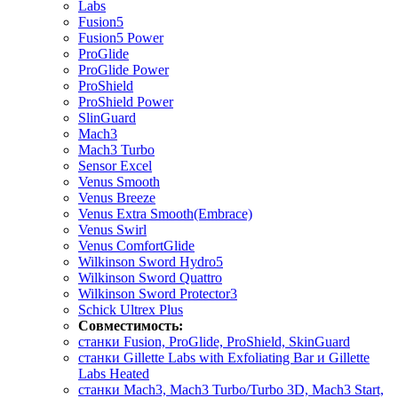
Labs
Fusion5
Fusion5 Power
ProGlide
ProGlide Power
ProShield
ProShield Power
SlinGuard
Mach3
Mach3 Turbo
Sensor Excel
Venus Smooth
Venus Breeze
Venus Extra Smooth(Embrace)
Venus Swirl
Venus ComfortGlide
Wilkinson Sword Hydro5
Wilkinson Sword Quattro
Wilkinson Sword Protector3
Schick Ultrex Plus
Совместимость:
станки Fusion, ProGlide, ProShield, SkinGuard
станки Gillette Labs with Exfoliating Bar и Gillette
Labs Heated
станки Mach3, Mach3 Turbo/Turbo 3D, Mach3 Start,