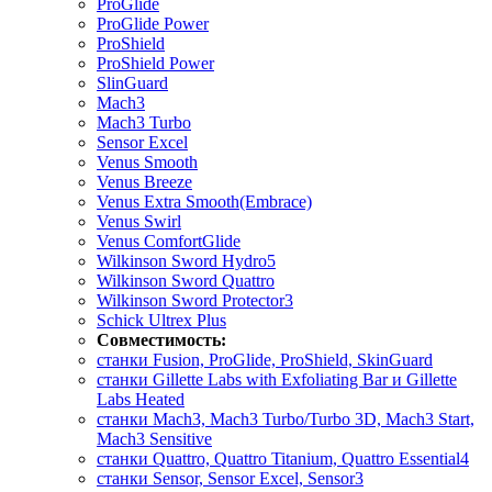
ProGlide
ProGlide Power
ProShield
ProShield Power
SlinGuard
Mach3
Mach3 Turbo
Sensor Excel
Venus Smooth
Venus Breeze
Venus Extra Smooth(Embrace)
Venus Swirl
Venus ComfortGlide
Wilkinson Sword Hydro5
Wilkinson Sword Quattro
Wilkinson Sword Protector3
Schick Ultrex Plus
Совместимость:
станки Fusion, ProGlide, ProShield, SkinGuard
станки Gillette Labs with Exfoliating Bar и Gillette
Labs Heated
станки Mach3, Mach3 Turbo/Turbo 3D, Mach3 Start,
Mach3 Sensitive
станки Quattro, Quattro Titanium, Quattro Essential4
станки Sensor, Sensor Excel, Sensor3