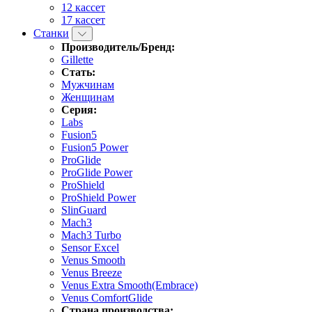
12 кассет
17 кассет
Станки
Производитель/Бренд:
Gillette
Стать:
Мужчинам
Женщинам
Серия:
Labs
Fusion5
Fusion5 Power
ProGlide
ProGlide Power
ProShield
ProShield Power
SlinGuard
Mach3
Mach3 Turbo
Sensor Excel
Venus Smooth
Venus Breeze
Venus Extra Smooth(Embrace)
Venus ComfortGlide
Страна производства: