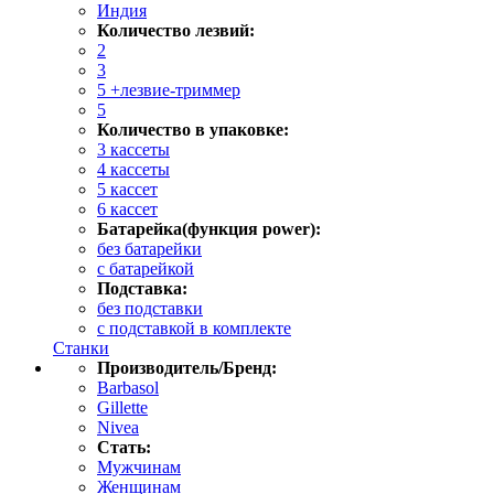
Индия
Количество лезвий:
2
3
5 +лезвие-триммер
5
Количество в упаковке:
3 кассеты
4 кассеты
5 кассет
6 кассет
Батарейка(функция power):
без батарейки
с батарейкой
Подставка:
без подставки
с подставкой в комплекте
Станки
Производитель/Бренд:
Barbasol
Gillette
Nivea
Стать:
Мужчинам
Женщинам