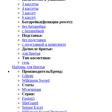
3 кассеты
4 кассеты
5 кассет
6 кассет
Батарейка(функция power):
без батарейки
с батарейкой
Подставка:
без подставки
с подставкой в комплекте
До/после бритья:
для бритья
Тип косметики:
гель
Наборы для бритья
Производитель/Бренд:
Gillette
Wilkinson Sword
Стать:
Мужчинам
Серия:
Fusion5
SlinGuard
Sensor Excel
Wilkinson Sword Protector3