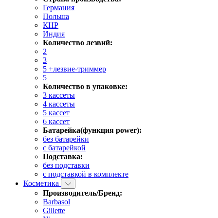
Германия
Польша
КНР
Индия
Количество лезвий:
2
3
5 +лезвие-триммер
5
Количество в упаковке:
3 кассеты
4 кассеты
5 кассет
6 кассет
Батарейка(функция power):
без батарейки
с батарейкой
Подставка:
без подставки
с подставкой в комплекте
Косметика
Производитель/Бренд:
Barbasol
Gillette