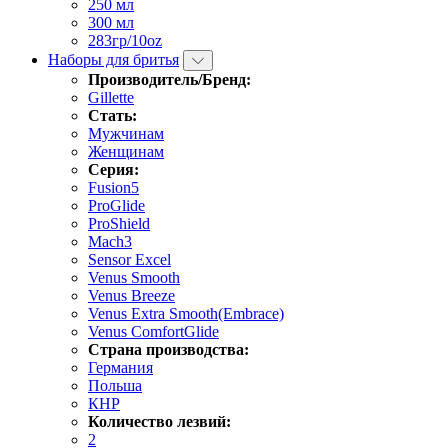
250 мл
300 мл
283гр/10oz
Наборы для бритья
Производитель/Бренд:
Gillette
Стать:
Мужчинам
Женщинам
Серия:
Fusion5
ProGlide
ProShield
Mach3
Sensor Excel
Venus Smooth
Venus Breeze
Venus Extra Smooth(Embrace)
Venus ComfortGlide
Страна производства:
Германия
Польша
КНР
Количество лезвий:
2