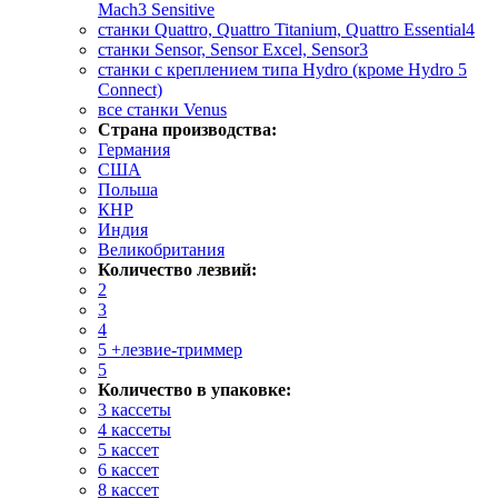
Mach3 Sensitive
станки Quattro, Quattro Titanium, Quattro Essential4
станки Sensor, Sensor Excel, Sensor3
станки с креплением типа Hydro (кроме Hydro 5
Connect)
все станки Venus
Страна производства:
Германия
США
Польша
КНР
Индия
Великобритания
Количество лезвий:
2
3
4
5 +лезвие-триммер
5
Количество в упаковке:
3 кассеты
4 кассеты
5 кассет
6 кассет
8 кассет