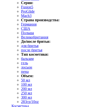
Серия:
Fusion5
ProGlide
Mach3
Страна производства:
Германия
США
Польша
Великобритания
До/после бритья:
для бритья
после бритья
Тип косметики:
бальзам
гель
лосьон
пена
Объем:
50 мл
100 мл
200 мл
250 мл
300 мл
283гр/10oz
Косметика