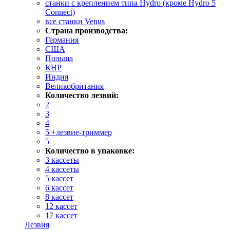
станки с креплением типа Hydro (кроме Hydro 5
Connect)
все станки Venus
Страна производства:
Германия
США
Польша
КНР
Индия
Великобритания
Количество лезвий:
2
3
4
5 +лезвие-триммер
5
Количество в упаковке:
3 кассеты
4 кассеты
5 кассет
6 кассет
8 кассет
12 кассет
17 кассет
Лезвия