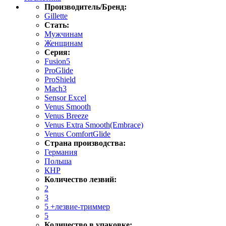
Производитель/Бренд:
Gillette
Стать:
Мужчинам
Женщинам
Серия:
Fusion5
ProGlide
ProShield
Mach3
Sensor Excel
Venus Smooth
Venus Breeze
Venus Extra Smooth(Embrace)
Venus ComfortGlide
Страна производства:
Германия
Польша
КНР
Количество лезвий:
2
3
5 +лезвие-триммер
5
Количество в упаковке: