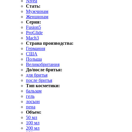
Nivea
Стать:
Мужчинам
Женщинам
Серия:
Fusion5
ProGlide
Mach3
Страна производства:
Германия
США
Польша
Великобритания
До/после бритья:
для бритья
после бритья
Тип косметики:
бальзам
гель
лосьон
пена
Объем:
50 мл
100 мл
200 мл