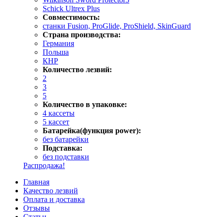
Schick Ultrex Plus
Совместимость:
станки Fusion, ProGlide, ProShield, SkinGuard
Страна производства:
Германия
Польша
КНР
Количество лезвий:
2
3
5
Количество в упаковке:
4 кассеты
5 кассет
Батарейка(функция power):
без батарейки
Подставка:
без подставки
Распродажа!
Главная
Качество лезвий
Оплата и доставка
Отзывы
Статьи