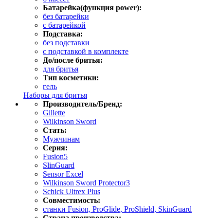
Батарейка(функция power):
без батарейки
с батарейкой
Подставка:
без подставки
с подставкой в комплекте
До/после бритья:
для бритья
Тип косметики:
гель
Наборы для бритья
Производитель/Бренд:
Gillette
Wilkinson Sword
Стать:
Мужчинам
Серия:
Fusion5
SlinGuard
Sensor Excel
Wilkinson Sword Protector3
Schick Ultrex Plus
Совместимость:
станки Fusion, ProGlide, ProShield, SkinGuard
Страна производства: