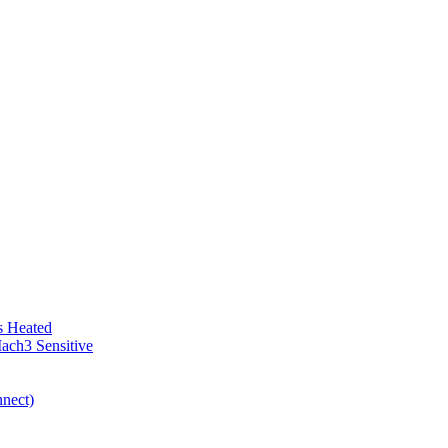
bs Heated
ach3 Sensitive
nect)