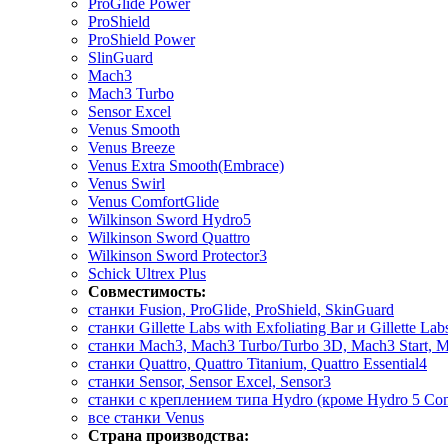
ProGlide Power
ProShield
ProShield Power
SlinGuard
Mach3
Mach3 Turbo
Sensor Excel
Venus Smooth
Venus Breeze
Venus Extra Smooth(Embrace)
Venus Swirl
Venus ComfortGlide
Wilkinson Sword Hydro5
Wilkinson Sword Quattro
Wilkinson Sword Protector3
Schick Ultrex Plus
Совместимость:
станки Fusion, ProGlide, ProShield, SkinGuard
станки Gillette Labs with Exfoliating Bar и Gillette La
станки Mach3, Mach3 Turbo/Turbo 3D, Mach3 Start, M
станки Quattro, Quattro Titanium, Quattro Essential4
станки Sensor, Sensor Excel, Sensor3
станки с креплением типа Hydro (кроме Hydro 5 Con
все станки Venus
Страна производства: