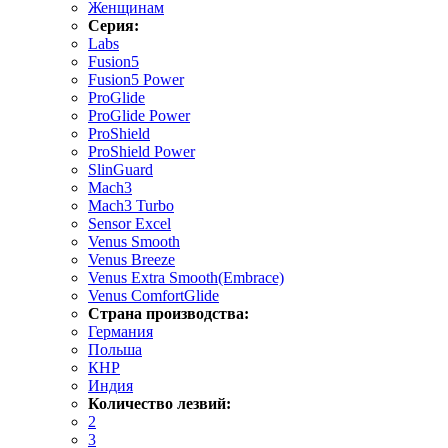
Женщинам
Серия:
Labs
Fusion5
Fusion5 Power
ProGlide
ProGlide Power
ProShield
ProShield Power
SlinGuard
Mach3
Mach3 Turbo
Sensor Excel
Venus Smooth
Venus Breeze
Venus Extra Smooth(Embrace)
Venus ComfortGlide
Страна производства:
Германия
Польша
КНР
Индия
Количество лезвий:
2
3