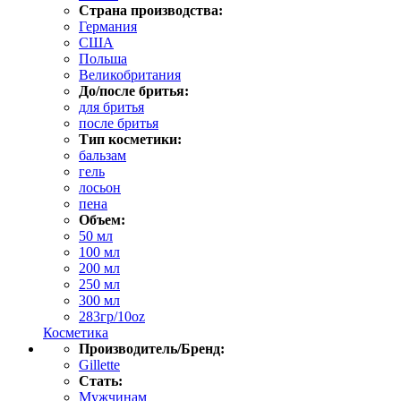
Страна производства:
Германия
США
Польша
Великобритания
До/после бритья:
для бритья
после бритья
Тип косметики:
бальзам
гель
лосьон
пена
Объем:
50 мл
100 мл
200 мл
250 мл
300 мл
283гр/10oz
Косметика
Производитель/Бренд:
Gillette
Стать:
Мужчинам