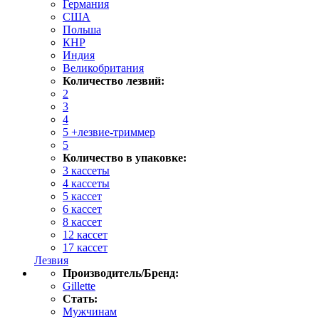
Германия
США
Польша
КНР
Индия
Великобритания
Количество лезвий:
2
3
4
5 +лезвие-триммер
5
Количество в упаковке:
3 кассеты
4 кассеты
5 кассет
6 кассет
8 кассет
12 кассет
17 кассет
Лезвия
Производитель/Бренд:
Gillette
Стать:
Мужчинам