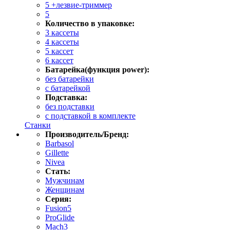
5 +лезвие-триммер
5
Количество в упаковке:
3 кассеты
4 кассеты
5 кассет
6 кассет
Батарейка(функция power):
без батарейки
с батарейкой
Подставка:
без подставки
с подставкой в комплекте
Станки
Производитель/Бренд:
Barbasol
Gillette
Nivea
Стать:
Мужчинам
Женщинам
Серия:
Fusion5
ProGlide
Mach3