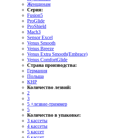
Женщинам
Серия:
Fusion5
ProGlide
ProShield
Mach3
Sensor Excel
Venus Smooth
Venus Breeze
Venus Extra Smooth(Embrace)
Venus ComfortGlide
Страна производства:
Германия
Польша
КНР
Количество лезвий:
2
3
5 +лезвие-триммер
5
Количество в упаковке:
3 кассеты
4 кассеты
5 кассет
6 кассет