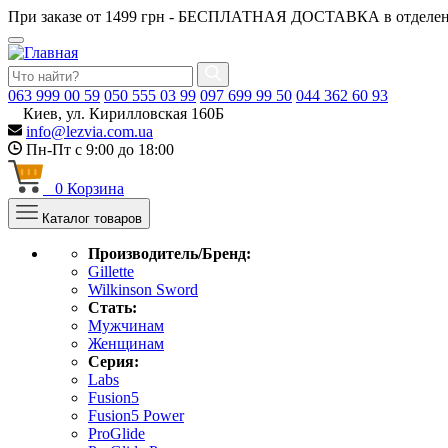
При заказе от 1499 грн - БЕСПЛАТНАЯ ДОСТАВКА в отделен
063
999 00 59
050
555 03 99
097
699 99 50
044
362 60 93
Киев, ул. Кирилловская 160Б
info@lezvia.com.ua
Пн-Пт с 9:00 до 18:00
0
Корзина
Каталог товаров
Производитель/Бренд:
Gillette
Wilkinson Sword
Стать:
Мужчинам
Женщинам
Серия:
Labs
Fusion5
Fusion5 Power
ProGlide