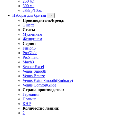
250 мл
300 мл
283гр/10oz
Наборы для бритья
Производитель/Бренд:
Gillette
Стать:
Мужчинам
Женщинам
Серия:
Fusion5
ProGlide
ProShield
Mach3
Sensor Excel
Venus Smooth
Venus Breeze
Venus Extra Smooth(Embrace)
Venus ComfortGlide
Страна производства:
Германия
Польша
КНР
Количество лезвий:
2