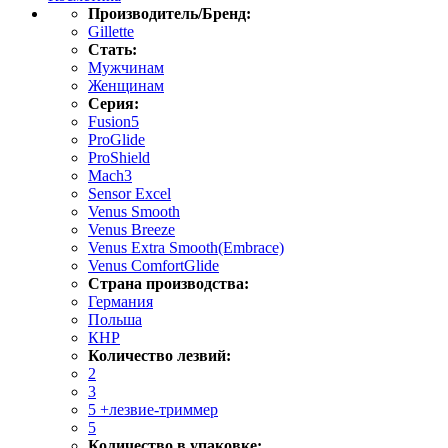
Производитель/Бренд:
Gillette
Стать:
Мужчинам
Женщинам
Серия:
Fusion5
ProGlide
ProShield
Mach3
Sensor Excel
Venus Smooth
Venus Breeze
Venus Extra Smooth(Embrace)
Venus ComfortGlide
Страна производства:
Германия
Польша
КНР
Количество лезвий:
2
3
5 +лезвие-триммер
5
Количество в упаковке: