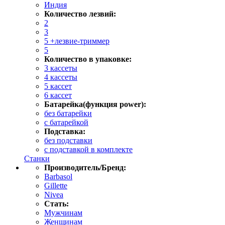
Индия
Количество лезвий:
2
3
5 +лезвие-триммер
5
Количество в упаковке:
3 кассеты
4 кассеты
5 кассет
6 кассет
Батарейка(функция power):
без батарейки
с батарейкой
Подставка:
без подставки
с подставкой в комплекте
Станки
Производитель/Бренд:
Barbasol
Gillette
Nivea
Стать:
Мужчинам
Женщинам