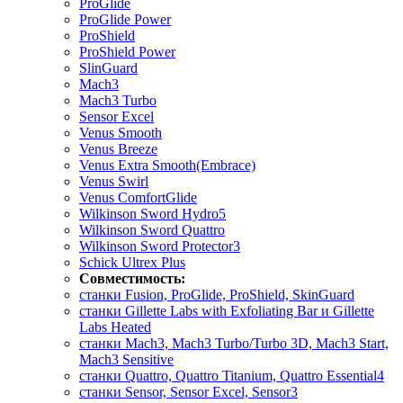
ProGlide
ProGlide Power
ProShield
ProShield Power
SlinGuard
Mach3
Mach3 Turbo
Sensor Excel
Venus Smooth
Venus Breeze
Venus Extra Smooth(Embrace)
Venus Swirl
Venus ComfortGlide
Wilkinson Sword Hydro5
Wilkinson Sword Quattro
Wilkinson Sword Protector3
Schick Ultrex Plus
Совместимость:
станки Fusion, ProGlide, ProShield, SkinGuard
станки Gillette Labs with Exfoliating Bar и Gillette
Labs Heated
станки Mach3, Mach3 Turbo/Turbo 3D, Mach3 Start,
Mach3 Sensitive
станки Quattro, Quattro Titanium, Quattro Essential4
станки Sensor, Sensor Excel, Sensor3