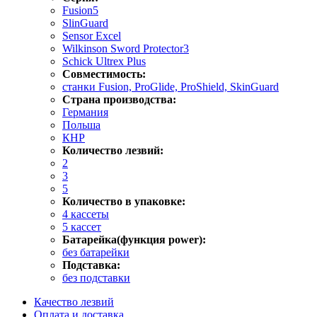
Fusion5
SlinGuard
Sensor Excel
Wilkinson Sword Protector3
Schick Ultrex Plus
Совместимость:
станки Fusion, ProGlide, ProShield, SkinGuard
Страна производства:
Германия
Польша
КНР
Количество лезвий:
2
3
5
Количество в упаковке:
4 кассеты
5 кассет
Батарейка(функция power):
без батарейки
Подставка:
без подставки
Качество лезвий
Оплата и доставка