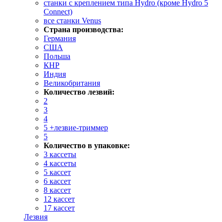
станки с креплением типа Hydro (кроме Hydro 5
Connect)
все станки Venus
Страна производства:
Германия
США
Польша
КНР
Индия
Великобритания
Количество лезвий:
2
3
4
5 +лезвие-триммер
5
Количество в упаковке:
3 кассеты
4 кассеты
5 кассет
6 кассет
8 кассет
12 кассет
17 кассет
Лезвия