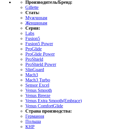
Производитель/Бренд:
Gillette
Стать:
Мужчинам
Женщинам
Серия:
Labs
Fusion5
Fusion5 Power
ProGlide
ProGlide Power
ProShield
ProShield Power
SlinGuard
Mach3
Mach3 Turbo
Sensor Excel
Venus Smooth
Venus Breeze
Venus Extra Smooth(Embrace)
Venus ComfortGlide
Страна производства:
Германия
Польша
КНР