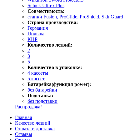
Schick Ultrex Plus
Совместимость:
станки Fusion, ProGlide, ProShield, SkinGuard
Страна производства:
Германия
Польша
КНР
Количество лезвий:
2
3
5
Количество в упаковке:
4 кассеты
5 кассет
Батарейка(функция power):
без батарейки
Подставка:
без подставки
Распродажа!
Главная
Качество лезвий
Оплата и доставка
Отзывы
Статьи