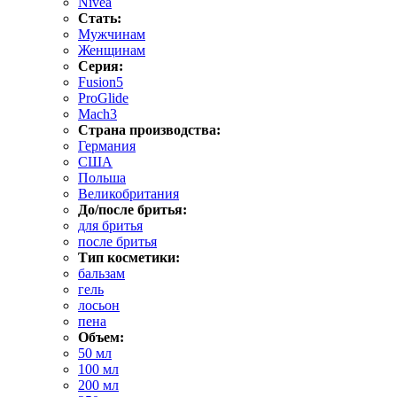
Nivea
Стать:
Мужчинам
Женщинам
Серия:
Fusion5
ProGlide
Mach3
Страна производства:
Германия
США
Польша
Великобритания
До/после бритья:
для бритья
после бритья
Тип косметики:
бальзам
гель
лосьон
пена
Объем:
50 мл
100 мл
200 мл