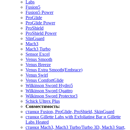
Labs
Fusion5
Fusion5 Power
ProGlide
ProGlide Power
ProShield
ProShield Power
SlinGuard
Mach3
Mach3 Turbo
Sensor Excel
Venus Smooth
Venus Breeze
Venus Extra Smooth(Embrace)
Venus Swirl
Venus ComfortGlide
Wilkinson Sword Hydro5
Wilkinson Sword Quattro
Wilkinson Sword Protector3
Schick Ultrex Plus
Совместимость:
станки Fusion, ProGlide, ProShield, SkinGuard
станки Gillette Labs with Exfoliating Bar и Gillette
Labs Heated
станки Mach3, Mach3 Turbo/Turbo 3D, Mach3 Start,