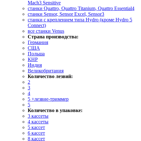
Mach3 Sensitive
станки Quattro, Quattro Titanium, Quattro Essential4
станки Sensor, Sensor Excel, Sensor3
станки с креплением типа Hydro (кроме Hydro 5
Connect)
все станки Venus
Страна производства:
Германия
США
Польша
КНР
Индия
Великобритания
Количество лезвий:
2
3
4
5 +лезвие-триммер
5
Количество в упаковке:
3 кассеты
4 кассеты
5 кассет
6 кассет
8 кассет