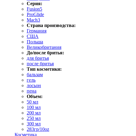
Серия:
Fusion5
ProGlide
Mach3
Страна производства:
Германия
США
Польша
Великобритания
До/после бритья:
для бритья
после бритья
Тип косметики:
бальзам
гель
лосьон
пена
Объем:
50 мл
100 мл
200 мл
250 мл
300 мл
283гр/10oz
Косметика