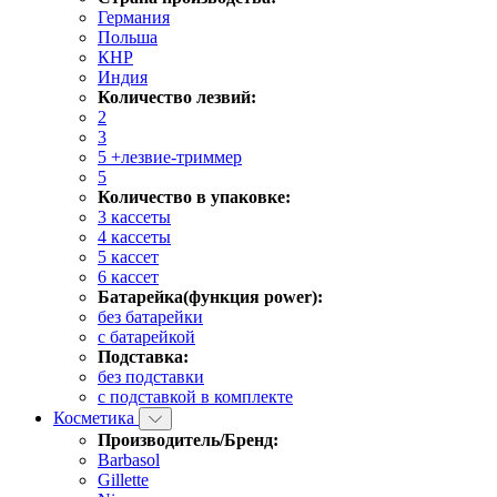
Германия
Польша
КНР
Индия
Количество лезвий:
2
3
5 +лезвие-триммер
5
Количество в упаковке:
3 кассеты
4 кассеты
5 кассет
6 кассет
Батарейка(функция power):
без батарейки
с батарейкой
Подставка:
без подставки
с подставкой в комплекте
Косметика
Производитель/Бренд:
Barbasol
Gillette