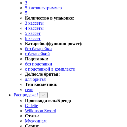
3
5 +лезвие-триммер
5
Количество в упаковке:
3 кассеты
4 кассеты
5 кассет
6 кассет
Батарейка(функция power):
без батарейки
с батарейкой
Подставка:
без подставки
с подставкой в комплекте
До/после бритья:
для бритья
Тип косметики:
гель
Распродажа!
Производитель/Бренд:
Gillette
Wilkinson Sword
Стать:
Мужчинам
Серия: