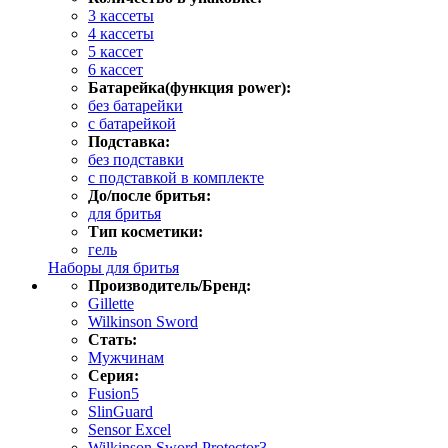
3 кассеты
4 кассеты
5 кассет
6 кассет
Батарейка(функция power):
без батарейки
с батарейкой
Подставка:
без подставки
с подставкой в комплекте
До/после бритья:
для бритья
Тип косметики:
гель
Наборы для бритья
Производитель/Бренд:
Gillette
Wilkinson Sword
Стать:
Мужчинам
Серия:
Fusion5
SlinGuard
Sensor Excel
Wilkinson Sword Protector3