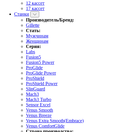
12 кассет
17 кассет
Станки
Производитель/Бренд:
Gillette
Стать:
Мужчинам
Женщинам
Серия:
Labs
Fusion5
Fusion5 Power
ProGlide
ProGlide Power
ProShield
ProShield Power
SlinGuard
Mach3
Mach3 Turbo
Sensor Excel
Venus Smooth
Venus Breeze
Venus Extra Smooth(Embrace)
Venus ComfortGlide
Страна производства: