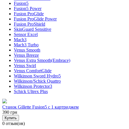
Fusion5
Fusion5 Power
Fusion ProGlide
Fusion ProGlide Power
Fusion ProShield
SkinGuard Sensitive
Sensor Excel
Mach3
Mach3 Turbo
Venus Smooth
Venus Breeze
Venus Extra Smooth(Embrace)
Venus Swirl
Venus ComfortGlide
Wilkinson Sword Hydro5
Wilkinson/Schick Quattro
Wilkinson Protector3
Schick Ultrex Plus
Станок Gillette Fusion5 c 1 картриджем
390 грн
Купить
0 отзыв(ов)