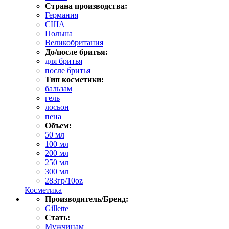
Страна производства:
Германия
США
Польша
Великобритания
До/после бритья:
для бритья
после бритья
Тип косметики:
бальзам
гель
лосьон
пена
Объем:
50 мл
100 мл
200 мл
250 мл
300 мл
283гр/10oz
Косметика
Производитель/Бренд:
Gillette
Стать:
Мужчинам