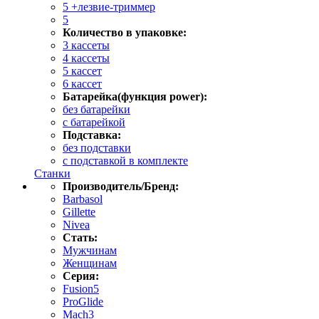
5 +лезвие-триммер
5
Количество в упаковке:
3 кассеты
4 кассеты
5 кассет
6 кассет
Батарейка(функция power):
без батарейки
с батарейкой
Подставка:
без подставки
с подставкой в комплекте
Станки
Производитель/Бренд:
Barbasol
Gillette
Nivea
Стать:
Мужчинам
Женщинам
Серия:
Fusion5
ProGlide
Mach3