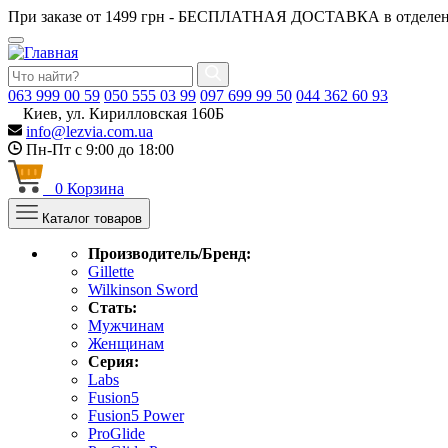
При заказе от 1499 грн - БЕСПЛАТНАЯ ДОСТАВКА в отделен
063
999 00 59
050
555 03 99
097
699 99 50
044
362 60 93
Киев, ул. Кирилловская 160Б
info@lezvia.com.ua
Пн-Пт с 9:00 до 18:00
0
Корзина
Каталог товаров
Производитель/Бренд:
Gillette
Wilkinson Sword
Стать:
Мужчинам
Женщинам
Серия:
Labs
Fusion5
Fusion5 Power
ProGlide