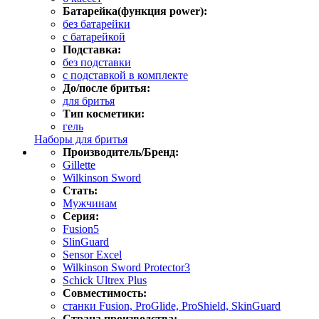
Батарейка(функция power):
без батарейки
с батарейкой
Подставка:
без подставки
с подставкой в комплекте
До/после бритья:
для бритья
Тип косметики:
гель
Наборы для бритья
Производитель/Бренд:
Gillette
Wilkinson Sword
Стать:
Мужчинам
Серия:
Fusion5
SlinGuard
Sensor Excel
Wilkinson Sword Protector3
Schick Ultrex Plus
Совместимость:
станки Fusion, ProGlide, ProShield, SkinGuard
Страна производства: