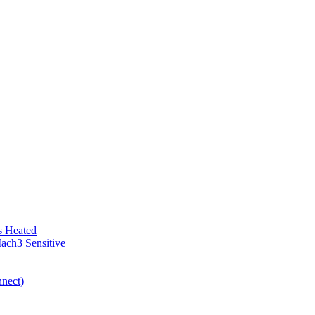
bs Heated
ach3 Sensitive
nect)