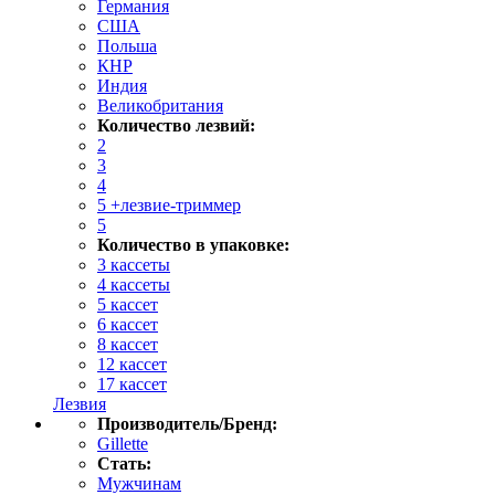
Германия
США
Польша
КНР
Индия
Великобритания
Количество лезвий:
2
3
4
5 +лезвие-триммер
5
Количество в упаковке:
3 кассеты
4 кассеты
5 кассет
6 кассет
8 кассет
12 кассет
17 кассет
Лезвия
Производитель/Бренд:
Gillette
Стать:
Мужчинам