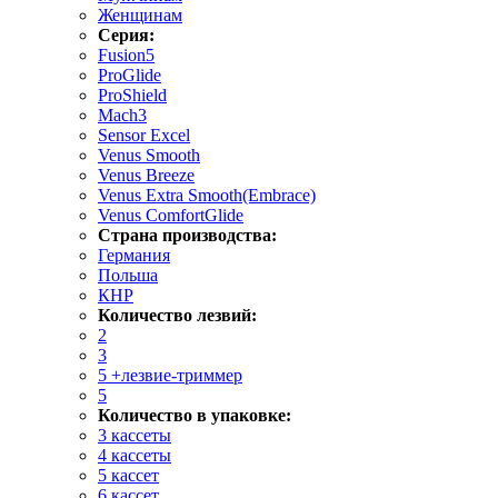
Женщинам
Серия:
Fusion5
ProGlide
ProShield
Mach3
Sensor Excel
Venus Smooth
Venus Breeze
Venus Extra Smooth(Embrace)
Venus ComfortGlide
Страна производства:
Германия
Польша
КНР
Количество лезвий:
2
3
5 +лезвие-триммер
5
Количество в упаковке:
3 кассеты
4 кассеты
5 кассет
6 кассет