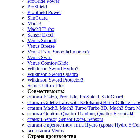
ProGlide Power
ProShield
ProShield Power
SlinGuard
Mach3
Mach3 Turbo
Sensor Excel
Venus Smooth
Venus Breeze
Venus Extra Smooth(Embrace)
Venus Swirl
Venus ComfortGlide
Wilkinson Sword Hydro5
Wilkinson Sword Quattro
Wilkinson Sword Protector3
Schick Ultrex Plus
Совместимость:
станки Fusion, ProGlide, ProShield, SkinGuard
станки Gillette Labs with Exfoliating Bar и Gillette La
станки Mach3, Mach3 Turbo/Turbo 3D, Mach3 Start, M
станки Quattro, Quattro Titanium, Quattro Essential4
станки Sensor, Sensor Excel, Sensor3
станки с креплением типа Hydro (кроме Hydro 5 Con
все станки Venus
Страна производства: