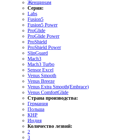
Женщинам
Серия:
Labs
Fusion5
Fusion5 Power
ProGlide
ProGlide Power
ProShield
ProShield Power
SlinGuard
Mach3
Mach3 Turbo
Sensor Excel
Venus Smooth
Venus Breeze
Venus Extra Smooth(Embrace)
Venus ComfortGlide
Страна производства:
Германия
Польша
КНР
Индия
Количество лезвий:
2
3