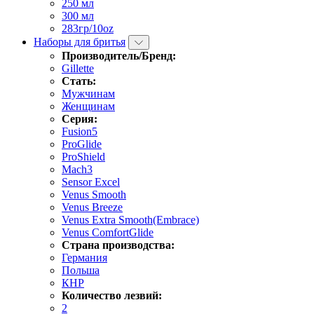
250 мл
300 мл
283гр/10oz
Наборы для бритья
Производитель/Бренд:
Gillette
Стать:
Мужчинам
Женщинам
Серия:
Fusion5
ProGlide
ProShield
Mach3
Sensor Excel
Venus Smooth
Venus Breeze
Venus Extra Smooth(Embrace)
Venus ComfortGlide
Страна производства:
Германия
Польша
КНР
Количество лезвий:
2