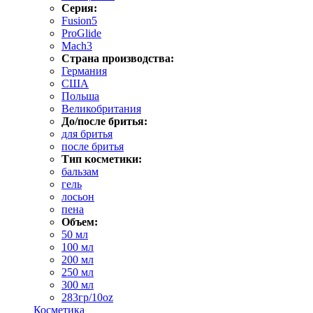
Серия:
Fusion5
ProGlide
Mach3
Страна производства:
Германия
США
Польша
Великобритания
До/после бритья:
для бритья
после бритья
Тип косметики:
бальзам
гель
лосьон
пена
Объем:
50 мл
100 мл
200 мл
250 мл
300 мл
283гр/10oz
Косметика