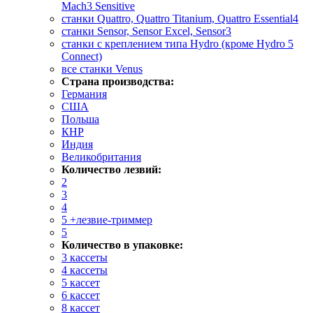
Mach3 Sensitive
станки Quattro, Quattro Titanium, Quattro Essential4
станки Sensor, Sensor Excel, Sensor3
станки с креплением типа Hydro (кроме Hydro 5
Connect)
все станки Venus
Страна производства:
Германия
США
Польша
КНР
Индия
Великобритания
Количество лезвий:
2
3
4
5 +лезвие-триммер
5
Количество в упаковке:
3 кассеты
4 кассеты
5 кассет
6 кассет
8 кассет