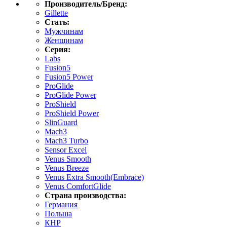
Производитель/Бренд:
Gillette
Стать:
Мужчинам
Женщинам
Серия:
Labs
Fusion5
Fusion5 Power
ProGlide
ProGlide Power
ProShield
ProShield Power
SlinGuard
Mach3
Mach3 Turbo
Sensor Excel
Venus Smooth
Venus Breeze
Venus Extra Smooth(Embrace)
Venus ComfortGlide
Страна производства:
Германия
Польша
КНР