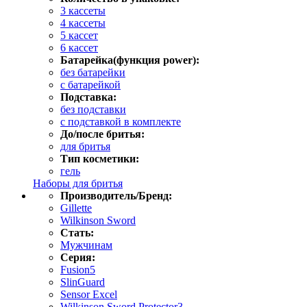
3 кассеты
4 кассеты
5 кассет
6 кассет
Батарейка(функция power):
без батарейки
с батарейкой
Подставка:
без подставки
с подставкой в комплекте
До/после бритья:
для бритья
Тип косметики:
гель
Наборы для бритья
Производитель/Бренд:
Gillette
Wilkinson Sword
Стать:
Мужчинам
Серия:
Fusion5
SlinGuard
Sensor Excel
Wilkinson Sword Protector3