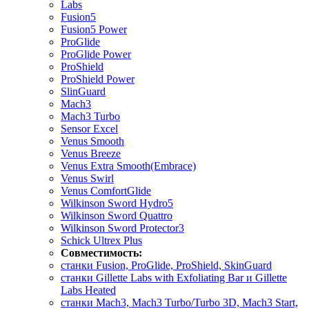
Labs
Fusion5
Fusion5 Power
ProGlide
ProGlide Power
ProShield
ProShield Power
SlinGuard
Mach3
Mach3 Turbo
Sensor Excel
Venus Smooth
Venus Breeze
Venus Extra Smooth(Embrace)
Venus Swirl
Venus ComfortGlide
Wilkinson Sword Hydro5
Wilkinson Sword Quattro
Wilkinson Sword Protector3
Schick Ultrex Plus
Совместимость:
станки Fusion, ProGlide, ProShield, SkinGuard
станки Gillette Labs with Exfoliating Bar и Gillette
Labs Heated
станки Mach3, Mach3 Turbo/Turbo 3D, Mach3 Start,