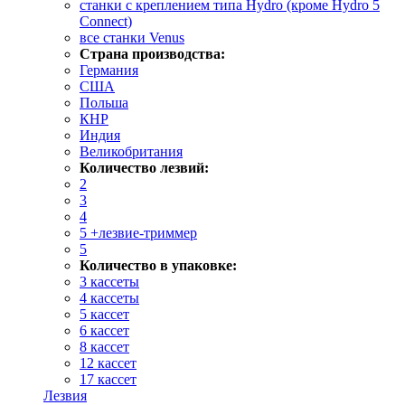
станки с креплением типа Hydro (кроме Hydro 5
Connect)
все станки Venus
Страна производства:
Германия
США
Польша
КНР
Индия
Великобритания
Количество лезвий:
2
3
4
5 +лезвие-триммер
5
Количество в упаковке:
3 кассеты
4 кассеты
5 кассет
6 кассет
8 кассет
12 кассет
17 кассет
Лезвия