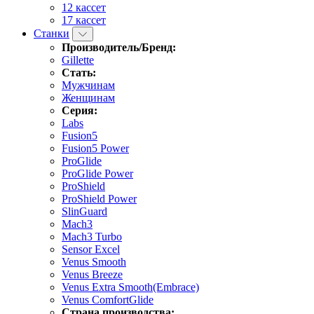
12 кассет
17 кассет
Станки
Производитель/Бренд:
Gillette
Стать:
Мужчинам
Женщинам
Серия:
Labs
Fusion5
Fusion5 Power
ProGlide
ProGlide Power
ProShield
ProShield Power
SlinGuard
Mach3
Mach3 Turbo
Sensor Excel
Venus Smooth
Venus Breeze
Venus Extra Smooth(Embrace)
Venus ComfortGlide
Страна производства: