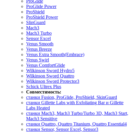
ProGlide
ProGlide Power
ProShield
ProShield Power
SlinGuard
Mach3
Mach3 Turbo
Sensor Excel
Venus Smooth
Venus Breeze
Venus Extra Smooth(Embrace)
Venus Swirl
Venus ComfortGlide
Wilkinson Sword Hydro5
Wilkinson Sword Quattro
Wilkinson Sword Protector3
Schick Ultrex Plus
Совместимость:
станки Fusion, ProGlide, ProShield, SkinGuard
станки Gillette Labs with Exfoliating Bar и Gillette
Labs Heated
станки Mach3, Mach3 Turbo/Turbo 3D, Mach3 Start,
Mach3 Sensitive
станки Quattro, Quattro Titanium, Quattro Essential4
станки Sensor, Sensor Excel, Sensor3