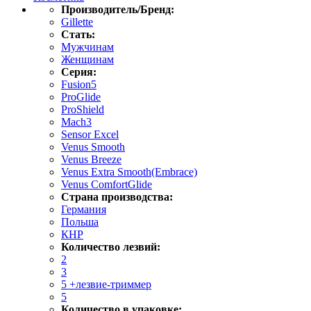
Производитель/Бренд:
Gillette
Стать:
Мужчинам
Женщинам
Серия:
Fusion5
ProGlide
ProShield
Mach3
Sensor Excel
Venus Smooth
Venus Breeze
Venus Extra Smooth(Embrace)
Venus ComfortGlide
Страна производства:
Германия
Польша
КНР
Количество лезвий:
2
3
5 +лезвие-триммер
5
Количество в упаковке: