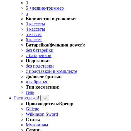
3
5 +лезвие-триммер
5
Количество в упаковке:
3 кассеты
4 кассеты
5 кассет
6 кассет
Батарейка(функция power):
без батарейки
с батарейкой
Подставка:
без подставки
с подставкой в комплекте
До/после бритья:
для бритья
Тип косметики:
гель
Распродажа!
Производитель/Бренд:
Gillette
Wilkinson Sword
Стать:
Мужчинам
Серия: