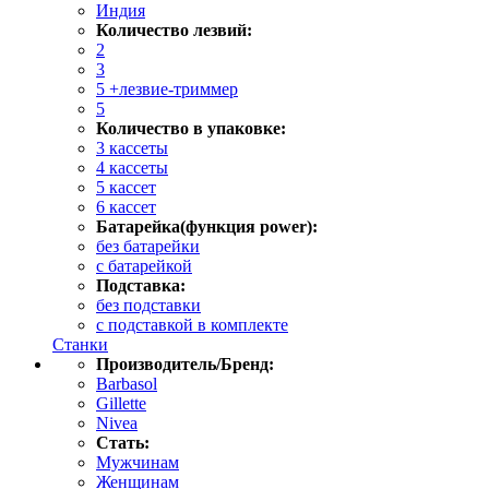
Индия
Количество лезвий:
2
3
5 +лезвие-триммер
5
Количество в упаковке:
3 кассеты
4 кассеты
5 кассет
6 кассет
Батарейка(функция power):
без батарейки
с батарейкой
Подставка:
без подставки
с подставкой в комплекте
Станки
Производитель/Бренд:
Barbasol
Gillette
Nivea
Стать:
Мужчинам
Женщинам