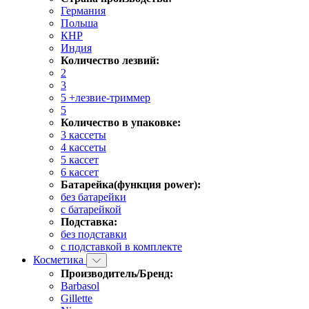
Германия
Польша
КНР
Индия
Количество лезвий:
2
3
5 +лезвие-триммер
5
Количество в упаковке:
3 кассеты
4 кассеты
5 кассет
6 кассет
Батарейка(функция power):
без батарейки
с батарейкой
Подставка:
без подставки
с подставкой в комплекте
Косметика
Производитель/Бренд:
Barbasol
Gillette