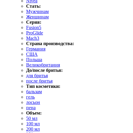
Nivea
Стать:
Мужчинам
Женщинам
Серия:
Fusion5
ProGlide
Mach3
Страна производства:
Германия
США
Польша
Великобритания
До/после бритья:
для бритья
после бритья
Тип косметики:
бальзам
гель
лосьон
пена
Объем:
50 мл
100 мл
200 мл