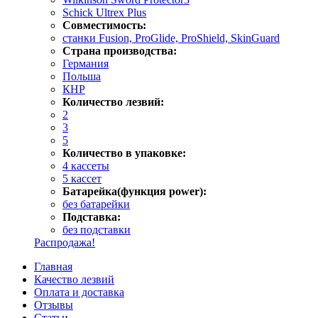
Schick Ultrex Plus
Совместимость:
станки Fusion, ProGlide, ProShield, SkinGuard
Страна производства:
Германия
Польша
КНР
Количество лезвий:
2
3
5
Количество в упаковке:
4 кассеты
5 кассет
Батарейка(функция power):
без батарейки
Подставка:
без подставки
Распродажа!
Главная
Качество лезвий
Оплата и доставка
Отзывы
Статьи