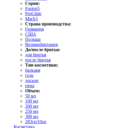
Серия:
Fusion5
ProGlide
Mach3
Страна производства:
Германия
США
Польша
Великобритания
До/после бритья:
для бритья
после бритья
Тип косметики:
бальзам
гель
лосьон
пена
Объем:
50 мл
100 мл
200 мл
250 мл
300 мл
283гр/10oz
Косметика