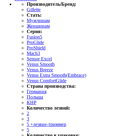
Производитель/Бренд:
Gillette
Стать:
Мужчинам
Женщинам
Серия:
Fusion5
ProGlide
ProShield
Mach3
Sensor Excel
Venus Smooth
Venus Breeze
Venus Extra Smooth(Embrace)
Venus ComfortGlide
Страна производства:
Германия
Польша
КНР
Количество лезвий:
2
3
5 +лезвие-триммер
5
Количество в упаковке: