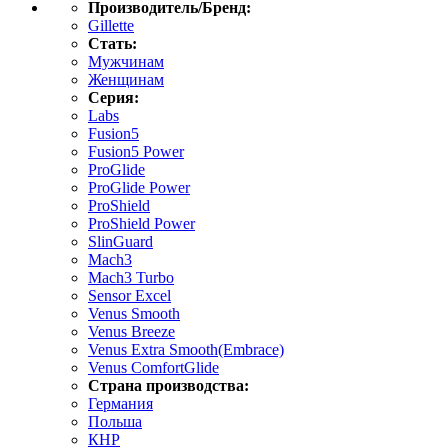
Производитель/Бренд:
Gillette
Стать:
Мужчинам
Женщинам
Серия:
Labs
Fusion5
Fusion5 Power
ProGlide
ProGlide Power
ProShield
ProShield Power
SlinGuard
Mach3
Mach3 Turbo
Sensor Excel
Venus Smooth
Venus Breeze
Venus Extra Smooth(Embrace)
Venus ComfortGlide
Страна производства:
Германия
Польша
КНР