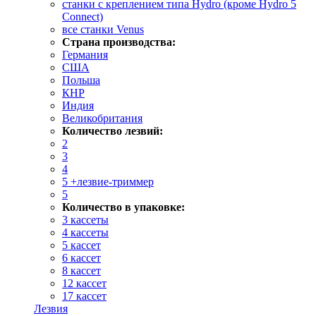
станки с креплением типа Hydro (кроме Hydro 5
Connect)
все станки Venus
Страна производства:
Германия
США
Польша
КНР
Индия
Великобритания
Количество лезвий:
2
3
4
5 +лезвие-триммер
5
Количество в упаковке:
3 кассеты
4 кассеты
5 кассет
6 кассет
8 кассет
12 кассет
17 кассет
Лезвия