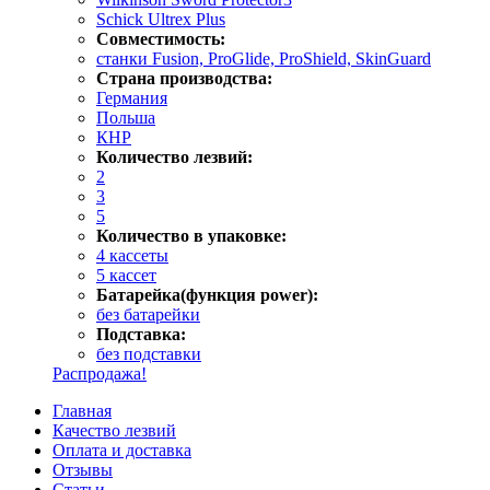
Schick Ultrex Plus
Совместимость:
станки Fusion, ProGlide, ProShield, SkinGuard
Страна производства:
Германия
Польша
КНР
Количество лезвий:
2
3
5
Количество в упаковке:
4 кассеты
5 кассет
Батарейка(функция power):
без батарейки
Подставка:
без подставки
Распродажа!
Главная
Качество лезвий
Оплата и доставка
Отзывы
Статьи