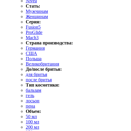
Nivea
Стать:
Мужчинам
Женщинам
Серия:
Fusion5
ProGlide
Mach3
Страна производства:
Германия
США
Польша
Великобритания
До/после бритья:
для бритья
после бритья
Тип косметики:
бальзам
гель
лосьон
пена
Объем:
50 мл
100 мл
200 мл