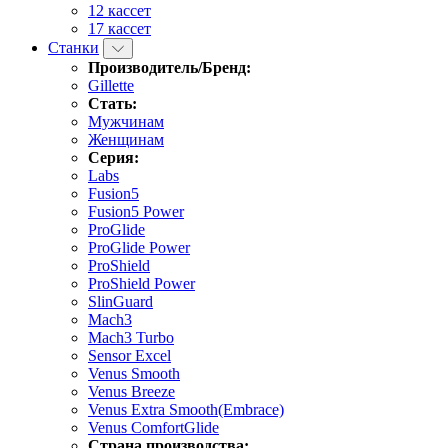
12 кассет
17 кассет
Станки
Производитель/Бренд:
Gillette
Стать:
Мужчинам
Женщинам
Серия:
Labs
Fusion5
Fusion5 Power
ProGlide
ProGlide Power
ProShield
ProShield Power
SlinGuard
Mach3
Mach3 Turbo
Sensor Excel
Venus Smooth
Venus Breeze
Venus Extra Smooth(Embrace)
Venus ComfortGlide
Страна производства: