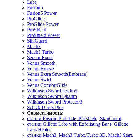
Labs
Fusion5
Fusion5 Power
ProGlide
ProGlide Power
ProShield
ProShield Power
SlinGuard
Mach3
Mach3 Turbo
Sensor Excel
Venus Smooth
Venus Breeze
Venus Extra Smooth(Embrace)
Venus Swirl
Venus ComfortGlide
Wilkinson Sword Hydro5
Wilkinson Sword Quattro
Wilkinson Sword Protector3
Schick Ultrex Plus
Совместимость:
станки Fusion, ProGlide, ProShield, SkinGuard
станки Gillette Labs with Exfoliating Bar и Gillette
Labs Heated
станки Mach3, Mach3 Turbo/Turbo 3D, Mach3 Start,