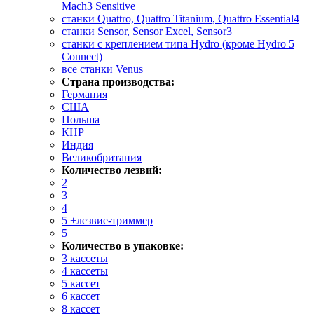
Mach3 Sensitive
станки Quattro, Quattro Titanium, Quattro Essential4
станки Sensor, Sensor Excel, Sensor3
станки с креплением типа Hydro (кроме Hydro 5
Connect)
все станки Venus
Страна производства:
Германия
США
Польша
КНР
Индия
Великобритания
Количество лезвий:
2
3
4
5 +лезвие-триммер
5
Количество в упаковке:
3 кассеты
4 кассеты
5 кассет
6 кассет
8 кассет