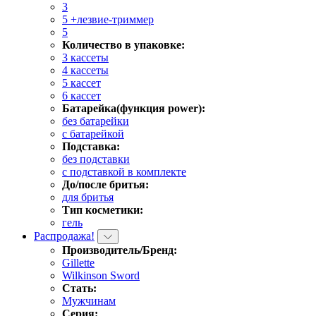
3
5 +лезвие-триммер
5
Количество в упаковке:
3 кассеты
4 кассеты
5 кассет
6 кассет
Батарейка(функция power):
без батарейки
с батарейкой
Подставка:
без подставки
с подставкой в комплекте
До/после бритья:
для бритья
Тип косметики:
гель
Распродажа!
Производитель/Бренд:
Gillette
Wilkinson Sword
Стать:
Мужчинам
Серия: