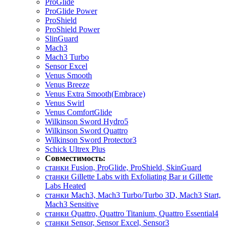
ProGlide
ProGlide Power
ProShield
ProShield Power
SlinGuard
Mach3
Mach3 Turbo
Sensor Excel
Venus Smooth
Venus Breeze
Venus Extra Smooth(Embrace)
Venus Swirl
Venus ComfortGlide
Wilkinson Sword Hydro5
Wilkinson Sword Quattro
Wilkinson Sword Protector3
Schick Ultrex Plus
Совместимость:
станки Fusion, ProGlide, ProShield, SkinGuard
станки Gillette Labs with Exfoliating Bar и Gillette
Labs Heated
станки Mach3, Mach3 Turbo/Turbo 3D, Mach3 Start,
Mach3 Sensitive
станки Quattro, Quattro Titanium, Quattro Essential4
станки Sensor, Sensor Excel, Sensor3