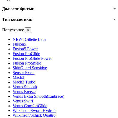
До/после бритья:
Тип косметики:
Популярное
×
NEW! Gillette Labs
Fusion5
Fusion5 Power
Fusion ProGlide
Fusion ProGlide Power
Fusion ProShield
SkinGuard Sensitive
Sensor Excel
Mach3
Mach3 Turbo
Venus Smooth
Venus Breeze
Venus Extra Smooth(Embrace)
Venus Swirl
Venus ComfortGlide
Wilkinson Sword Hydro5
Wilkinson/Schick Quattro