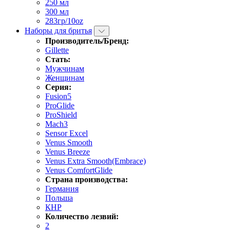
250 мл
300 мл
283гр/10oz
Наборы для бритья
Производитель/Бренд:
Gillette
Стать:
Мужчинам
Женщинам
Серия:
Fusion5
ProGlide
ProShield
Mach3
Sensor Excel
Venus Smooth
Venus Breeze
Venus Extra Smooth(Embrace)
Venus ComfortGlide
Страна производства:
Германия
Польша
КНР
Количество лезвий:
2