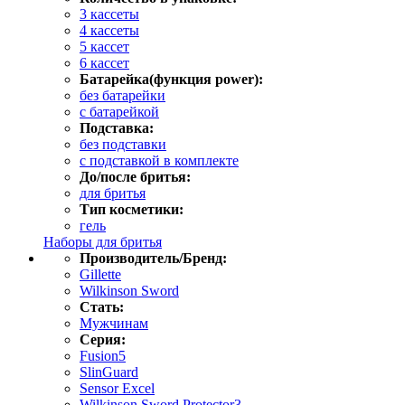
3 кассеты
4 кассеты
5 кассет
6 кассет
Батарейка(функция power):
без батарейки
с батарейкой
Подставка:
без подставки
с подставкой в комплекте
До/после бритья:
для бритья
Тип косметики:
гель
Наборы для бритья
Производитель/Бренд:
Gillette
Wilkinson Sword
Стать:
Мужчинам
Серия:
Fusion5
SlinGuard
Sensor Excel
Wilkinson Sword Protector3