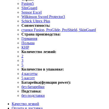
Fusion5
SlinGuard
Sensor Excel
Wilkinson Sword Protector3
Schick Ultrex Plus
Совместимость:
станки Fusion, ProGlide, ProShield, SkinGuard
Страна производства:
Германия
Польша
КНР
Количество лезвий:
2
3
5
Количество в упаковке:
4 кассеты
5 кассет
Батарейка(функция power):
без батарейки
Подставка:
без подставки
Качество лезвий
Оплата и доставка