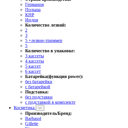
Германия
Польша
КНР
Индия
Количество лезвий:
2
3
5 +лезвие-триммер
5
Количество в упаковке:
3 кассеты
4 кассеты
5 кассет
6 кассет
Батарейка(функция power):
без батарейки
с батарейкой
Подставка:
без подставки
с подставкой в комплекте
Косметика
Производитель/Бренд:
Barbasol
Gillette