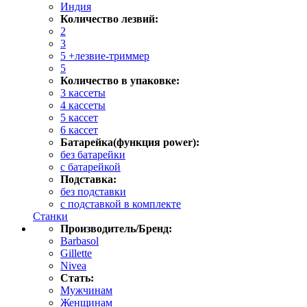
Индия
Количество лезвий:
2
3
5 +лезвие-триммер
5
Количество в упаковке:
3 кассеты
4 кассеты
5 кассет
6 кассет
Батарейка(функция power):
без батарейки
с батарейкой
Подставка:
без подставки
с подставкой в комплекте
Станки
Производитель/Бренд:
Barbasol
Gillette
Nivea
Стать:
Мужчинам
Женщинам