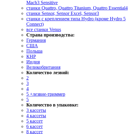
Mach3 Sensitive
станки Quattro, Quattro Titanium, Quattro Essential4
станки Sensor, Sensor Excel, Sensor3
станки с креплением типа Hydro (кроме Hydro 5
Connect)
все станки Venus
Страна производства:
Германия
США
Польша
КНР
Индия
Великобритания
Количество лезвий:
2
3
4
5 +лезвие-триммер
5
Количество в упаковке:
3 кассеты
4 кассеты
5 кассет
6 кассет
8 кассет