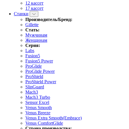
12 кассет
17 кассет
Станки
Производитель/Бренд:
Gillette
Стать:
Мужчинам
Женщинам
Серия:
Labs
Fusion5
Fusion5 Power
ProGlide
ProGlide Power
ProShield
ProShield Power
SlinGuard
Mach3
Mach3 Turbo
Sensor Excel
Venus Smooth
Venus Breeze
Venus Extra Smooth(Embrace)
Venus ComfortGlide
Страна производства: