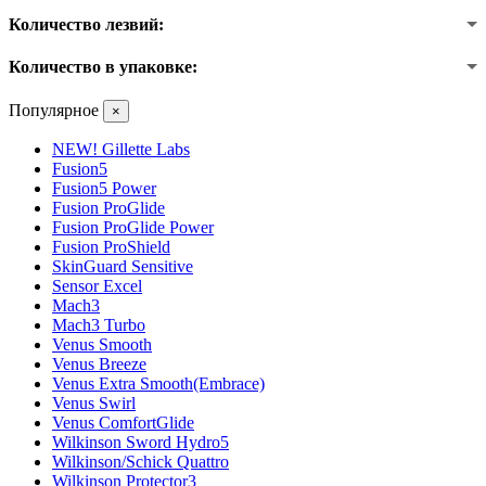
Количество лезвий:
Количество в упаковке:
Популярное
×
NEW! Gillette Labs
Fusion5
Fusion5 Power
Fusion ProGlide
Fusion ProGlide Power
Fusion ProShield
SkinGuard Sensitive
Sensor Excel
Mach3
Mach3 Turbo
Venus Smooth
Venus Breeze
Venus Extra Smooth(Embrace)
Venus Swirl
Venus ComfortGlide
Wilkinson Sword Hydro5
Wilkinson/Schick Quattro
Wilkinson Protector3