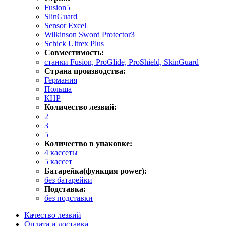
Fusion5
SlinGuard
Sensor Excel
Wilkinson Sword Protector3
Schick Ultrex Plus
Совместимость:
станки Fusion, ProGlide, ProShield, SkinGuard
Страна производства:
Германия
Польша
КНР
Количество лезвий:
2
3
5
Количество в упаковке:
4 кассеты
5 кассет
Батарейка(функция power):
без батарейки
Подставка:
без подставки
Качество лезвий
Оплата и доставка