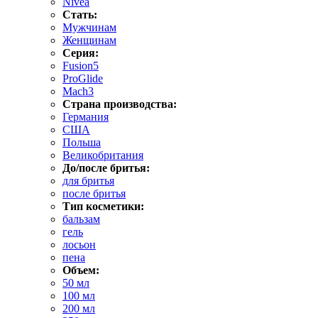
Nivea
Стать:
Мужчинам
Женщинам
Серия:
Fusion5
ProGlide
Mach3
Страна производства:
Германия
США
Польша
Великобритания
До/после бритья:
для бритья
после бритья
Тип косметики:
бальзам
гель
лосьон
пена
Объем:
50 мл
100 мл
200 мл