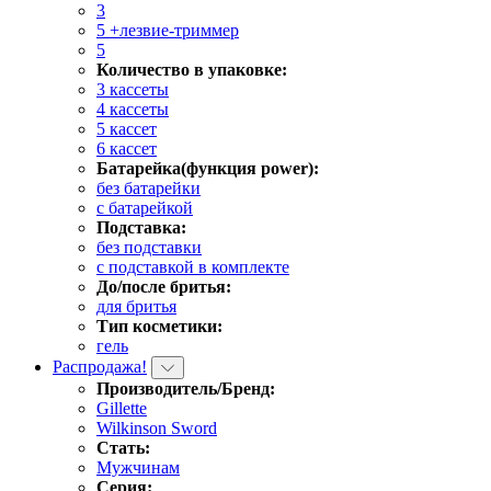
3
5 +лезвие-триммер
5
Количество в упаковке:
3 кассеты
4 кассеты
5 кассет
6 кассет
Батарейка(функция power):
без батарейки
с батарейкой
Подставка:
без подставки
с подставкой в комплекте
До/после бритья:
для бритья
Тип косметики:
гель
Распродажа!
Производитель/Бренд:
Gillette
Wilkinson Sword
Стать:
Мужчинам
Серия: