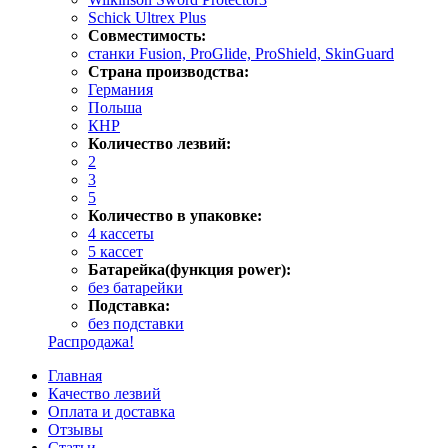
Schick Ultrex Plus
Совместимость:
станки Fusion, ProGlide, ProShield, SkinGuard
Страна производства:
Германия
Польша
КНР
Количество лезвий:
2
3
5
Количество в упаковке:
4 кассеты
5 кассет
Батарейка(функция power):
без батарейки
Подставка:
без подставки
Распродажа!
Главная
Качество лезвий
Оплата и доставка
Отзывы
Статьи