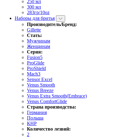
250 мл
300 мл
283гр/10oz
Наборы для бритья
Производитель/Бренд:
Gillette
Стать:
Мужчинам
Женщинам
Серия:
Fusion5
ProGlide
ProShield
Mach3
Sensor Excel
Venus Smooth
Venus Breeze
Venus Extra Smooth(Embrace)
Venus ComfortGlide
Страна производства:
Германия
Польша
КНР
Количество лезвий:
2