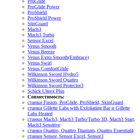
ProGlide
ProGlide Power
ProShield
ProShield Power
SlinGuard
Mach3
Mach3 Turbo
Sensor Excel
Venus Smooth
Venus Breeze
Venus Extra Smooth(Embrace)
Venus Swirl
Venus ComfortGlide
Wilkinson Sword Hydro5
Wilkinson Sword Quattro
Wilkinson Sword Protector3
Schick Ultrex Plus
Совместимость:
станки Fusion, ProGlide, ProShield, SkinGuard
станки Gillette Labs with Exfoliating Bar и Gillette
Labs Heated
станки Mach3, Mach3 Turbo/Turbo 3D, Mach3 Start,
Mach3 Sensitive
станки Quattro, Quattro Titanium, Quattro Essential4
станки Sensor, Sensor Excel, Sensor3