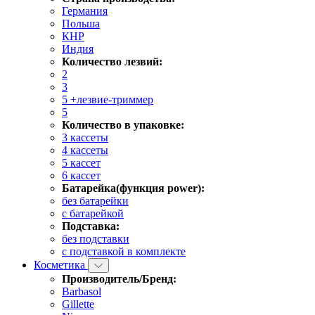
Германия
Польша
КНР
Индия
Количество лезвий:
2
3
5 +лезвие-триммер
5
Количество в упаковке:
3 кассеты
4 кассеты
5 кассет
6 кассет
Батарейка(функция power):
без батарейки
с батарейкой
Подставка:
без подставки
с подставкой в комплекте
Косметика
Производитель/Бренд:
Barbasol
Gillette