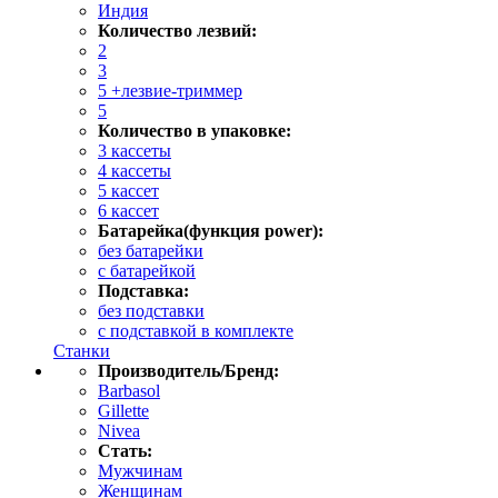
Индия
Количество лезвий:
2
3
5 +лезвие-триммер
5
Количество в упаковке:
3 кассеты
4 кассеты
5 кассет
6 кассет
Батарейка(функция power):
без батарейки
с батарейкой
Подставка:
без подставки
с подставкой в комплекте
Станки
Производитель/Бренд:
Barbasol
Gillette
Nivea
Стать:
Мужчинам
Женщинам