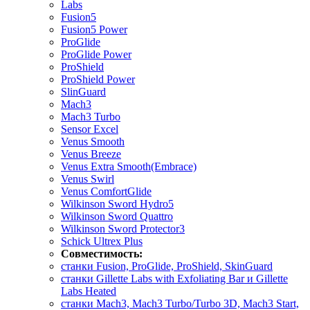
Labs
Fusion5
Fusion5 Power
ProGlide
ProGlide Power
ProShield
ProShield Power
SlinGuard
Mach3
Mach3 Turbo
Sensor Excel
Venus Smooth
Venus Breeze
Venus Extra Smooth(Embrace)
Venus Swirl
Venus ComfortGlide
Wilkinson Sword Hydro5
Wilkinson Sword Quattro
Wilkinson Sword Protector3
Schick Ultrex Plus
Совместимость:
станки Fusion, ProGlide, ProShield, SkinGuard
станки Gillette Labs with Exfoliating Bar и Gillette
Labs Heated
станки Mach3, Mach3 Turbo/Turbo 3D, Mach3 Start,