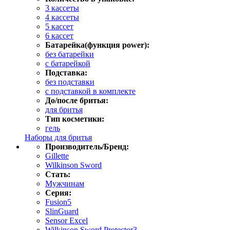
3 кассеты
4 кассеты
5 кассет
6 кассет
Батарейка(функция power):
без батарейки
с батарейкой
Подставка:
без подставки
с подставкой в комплекте
До/после бритья:
для бритья
Тип косметики:
гель
Наборы для бритья
Производитель/Бренд:
Gillette
Wilkinson Sword
Стать:
Мужчинам
Серия:
Fusion5
SlinGuard
Sensor Excel
Wilkinson Sword Protector3