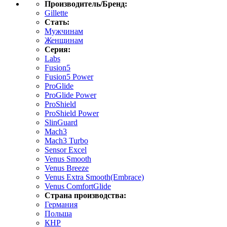
Производитель/Бренд:
Gillette
Стать:
Мужчинам
Женщинам
Серия:
Labs
Fusion5
Fusion5 Power
ProGlide
ProGlide Power
ProShield
ProShield Power
SlinGuard
Mach3
Mach3 Turbo
Sensor Excel
Venus Smooth
Venus Breeze
Venus Extra Smooth(Embrace)
Venus ComfortGlide
Страна производства:
Германия
Польша
КНР