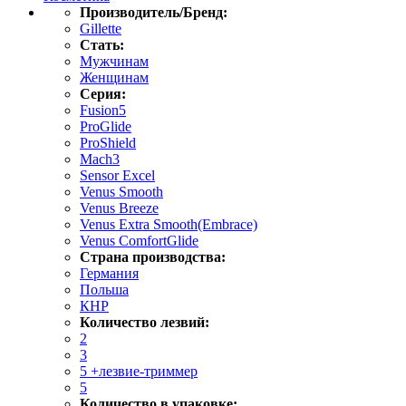
Производитель/Бренд:
Gillette
Стать:
Мужчинам
Женщинам
Серия:
Fusion5
ProGlide
ProShield
Mach3
Sensor Excel
Venus Smooth
Venus Breeze
Venus Extra Smooth(Embrace)
Venus ComfortGlide
Страна производства:
Германия
Польша
КНР
Количество лезвий:
2
3
5 +лезвие-триммер
5
Количество в упаковке: