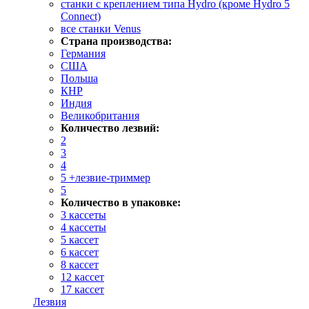
станки с креплением типа Hydro (кроме Hydro 5
Connect)
все станки Venus
Страна производства:
Германия
США
Польша
КНР
Индия
Великобритания
Количество лезвий:
2
3
4
5 +лезвие-триммер
5
Количество в упаковке:
3 кассеты
4 кассеты
5 кассет
6 кассет
8 кассет
12 кассет
17 кассет
Лезвия