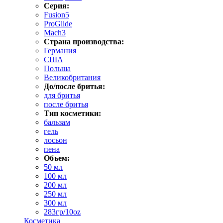
Серия:
Fusion5
ProGlide
Mach3
Страна производства:
Германия
США
Польша
Великобритания
До/после бритья:
для бритья
после бритья
Тип косметики:
бальзам
гель
лосьон
пена
Объем:
50 мл
100 мл
200 мл
250 мл
300 мл
283гр/10oz
Косметика