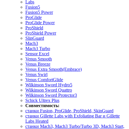
Labs
Fusion5
Fusion5 Power
ProGlide
ProGlide Power
ProShield
ProShield Power
SlinGuard
Mach3
Mach3 Turbo
Sensor Excel
Venus Smooth
Venus Breeze
Venus Extra Smooth(Embrace)
Venus Swirl
Venus ComfortGlide
Wilkinson Sword Hydro5
Wilkinson Sword Quattro
Wilkinson Sword Protector3
Schick Ultrex Plus
Совместимость:
станки Fusion, ProGlide, ProShield, SkinGuard
станки Gillette Labs with Exfoliating Bar и Gillette
Labs Heated
станки Mach3, Mach3 Turbo/Turbo 3D, Mach3 Start,