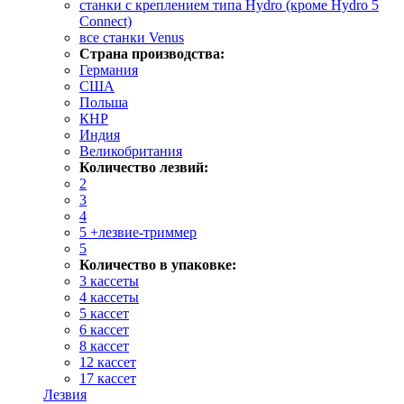
станки с креплением типа Hydro (кроме Hydro 5
Connect)
все станки Venus
Страна производства:
Германия
США
Польша
КНР
Индия
Великобритания
Количество лезвий:
2
3
4
5 +лезвие-триммер
5
Количество в упаковке:
3 кассеты
4 кассеты
5 кассет
6 кассет
8 кассет
12 кассет
17 кассет
Лезвия