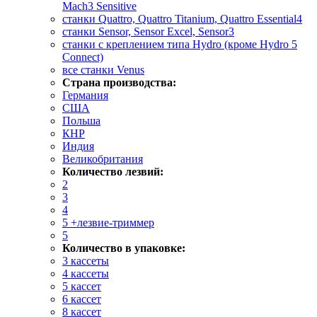
Mach3 Sensitive
станки Quattro, Quattro Titanium, Quattro Essential4
станки Sensor, Sensor Excel, Sensor3
станки с креплением типа Hydro (кроме Hydro 5
Connect)
все станки Venus
Страна производства:
Германия
США
Польша
КНР
Индия
Великобритания
Количество лезвий:
2
3
4
5 +лезвие-триммер
5
Количество в упаковке:
3 кассеты
4 кассеты
5 кассет
6 кассет
8 кассет