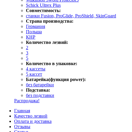
Schick Ultrex Plus
Совместимость:
станки Fusion, ProGlide, ProShield, SkinGuard
Страна производства:
Германия
Польша
КНР
Количество лезвий:
2
3
5
Количество в упаковке:
4 кассеты
5 кассет
Батарейка(функция power):
без батарейки
Подставка:
без подставки
Распродажа!
Главная
Качество лезвий
Оплата и доставка
Отзывы
Статьи