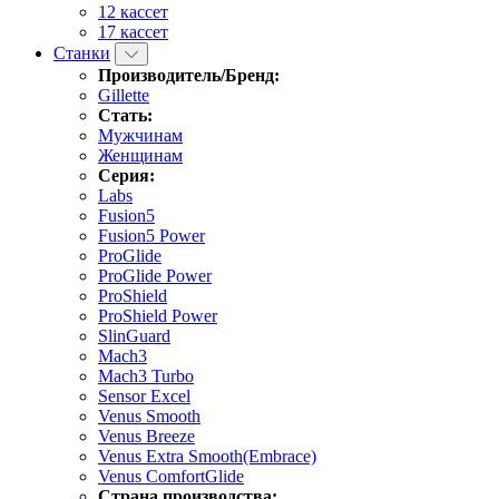
12 кассет
17 кассет
Станки
Производитель/Бренд:
Gillette
Стать:
Мужчинам
Женщинам
Серия:
Labs
Fusion5
Fusion5 Power
ProGlide
ProGlide Power
ProShield
ProShield Power
SlinGuard
Mach3
Mach3 Turbo
Sensor Excel
Venus Smooth
Venus Breeze
Venus Extra Smooth(Embrace)
Venus ComfortGlide
Страна производства: