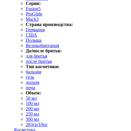
Серия:
Fusion5
ProGlide
Mach3
Страна производства:
Германия
США
Польша
Великобритания
До/после бритья:
для бритья
после бритья
Тип косметики:
бальзам
гель
лосьон
пена
Объем:
50 мл
100 мл
200 мл
250 мл
300 мл
283гр/10oz
Косметика