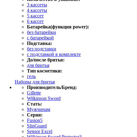
3 кассеты
4 кассеты
5 кассет
6 кассет
Батарейка(функция power):
без батарейки
с батарейкой
Подставка:
без подставки
с подставкой в комплекте
До/после бритья:
для бритья
Тип косметики:
гель
Наборы для бритья
Производитель/Бренд:
Gillette
Wilkinson Sword
Стать:
Мужчинам
Серия:
Fusion5
SlinGuard
Sensor Excel
Wilkinson Sword Protector3