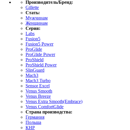
Производитель/Бренд:
Gillette
Стать:
Мужчинам
Женщинам
Серия:
Labs
Fusion5
Fusion5 Power
ProGlide
ProGlide Power
ProShield
ProShield Power
SlinGuard
Mach3
Mach3 Turbo
Sensor Excel
Venus Smooth
Venus Breeze
Venus Extra Smooth(Embrace)
Venus ComfortGlide
Страна производства:
Германия
Польша
КНР