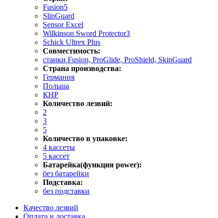
Fusion5
SlinGuard
Sensor Excel
Wilkinson Sword Protector3
Schick Ultrex Plus
Совместимость:
станки Fusion, ProGlide, ProShield, SkinGuard
Страна производства:
Германия
Польша
КНР
Количество лезвий:
2
3
5
Количество в упаковке:
4 кассеты
5 кассет
Батарейка(функция power):
без батарейки
Подставка:
без подставки
Качество лезвий
Оплата и доставка