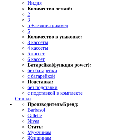
Индия
Количество лезвий:
2
3
5 +лезвие-триммер
5
Количество в упаковке:
3 кассеты
4 кассеты
5 кассет
6 кассет
Батарейка(функция power):
без батарейки
с батарейкой
Подставка:
без подставки
с подставкой в комплекте
Станки
Производитель/Бренд:
Barbasol
Gillette
Nivea
Стать:
Мужчинам
Женщинам