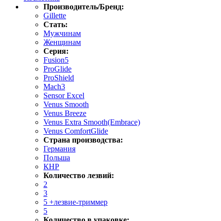
Производитель/Бренд:
Gillette
Стать:
Мужчинам
Женщинам
Серия:
Fusion5
ProGlide
ProShield
Mach3
Sensor Excel
Venus Smooth
Venus Breeze
Venus Extra Smooth(Embrace)
Venus ComfortGlide
Страна производства:
Германия
Польша
КНР
Количество лезвий:
2
3
5 +лезвие-триммер
5
Количество в упаковке: