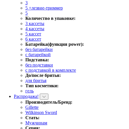
3
5 +лезвие-триммер
5
Количество в упаковке:
3 кассеты
4 кассеты
5 кассет
6 кассет
Батарейка(функция power):
без батарейки
с батарейкой
Подставка:
без подставки
с подставкой в комплекте
До/после бритья:
для бритья
Тип косметики:
гель
Распродажа!
Производитель/Бренд:
Gillette
Wilkinson Sword
Стать:
Мужчинам
Серия: