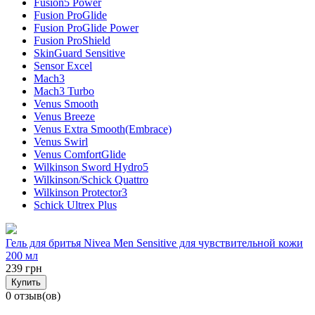
Fusion5 Power
Fusion ProGlide
Fusion ProGlide Power
Fusion ProShield
SkinGuard Sensitive
Sensor Excel
Mach3
Mach3 Turbo
Venus Smooth
Venus Breeze
Venus Extra Smooth(Embrace)
Venus Swirl
Venus ComfortGlide
Wilkinson Sword Hydro5
Wilkinson/Schick Quattro
Wilkinson Protector3
Schick Ultrex Plus
Гель для бритья Nivea Men Sensitive для чувствительной кожи
200 мл
239 грн
Купить
0 отзыв(ов)