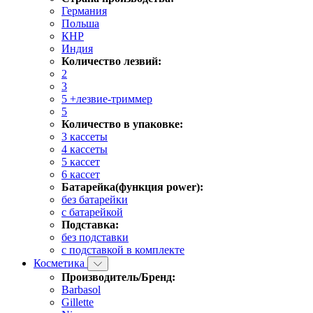
Германия
Польша
КНР
Индия
Количество лезвий:
2
3
5 +лезвие-триммер
5
Количество в упаковке:
3 кассеты
4 кассеты
5 кассет
6 кассет
Батарейка(функция power):
без батарейки
с батарейкой
Подставка:
без подставки
с подставкой в комплекте
Косметика
Производитель/Бренд:
Barbasol
Gillette