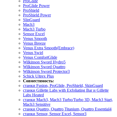
ProGlide
ProGlide Power
ProShield
ProShield Power
SlinGuard
Mach3
Mach3 Turbo
Sensor Excel
Venus Smooth
Venus Breeze
Venus Extra Smooth(Embrace)
Venus Swirl
Venus ComfortGlide
Wilkinson Sword Hydro5
Wilkinson Sword Quattro
Wilkinson Sword Protector3
Schick Ultrex Plus
Совместимость:
станки Fusion, ProGlide, ProShield, SkinGuard
станки Gillette Labs with Exfoliating Bar и Gillette
Labs Heated
станки Mach3, Mach3 Turbo/Turbo 3D, Mach3 Start,
Mach3 Sensitive
станки Quattro, Quattro Titanium, Quattro Essential4
станки Sensor, Sensor Excel, Sensor3