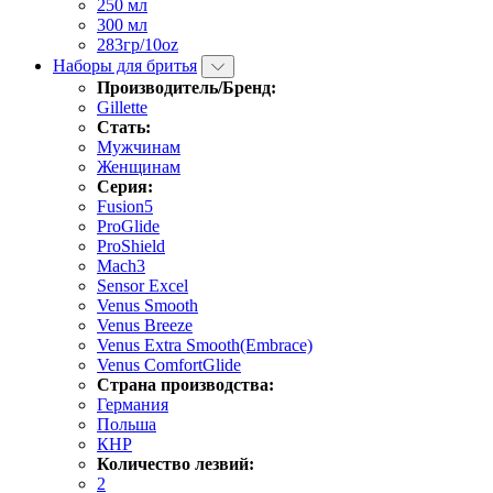
250 мл
300 мл
283гр/10oz
Наборы для бритья
Производитель/Бренд:
Gillette
Стать:
Мужчинам
Женщинам
Серия:
Fusion5
ProGlide
ProShield
Mach3
Sensor Excel
Venus Smooth
Venus Breeze
Venus Extra Smooth(Embrace)
Venus ComfortGlide
Страна производства:
Германия
Польша
КНР
Количество лезвий:
2