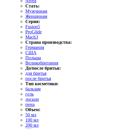
Nivea
Стать:
Мужчинам
Женщинам
Серия:
Fusion5
ProGlide
Mach3
Страна производства:
Германия
США
Польша
Великобритания
До/после бритья:
для бритья
после бритья
Тип косметики:
бальзам
гель
лосьон
пена
Объем:
50 мл
100 мл
200 мл