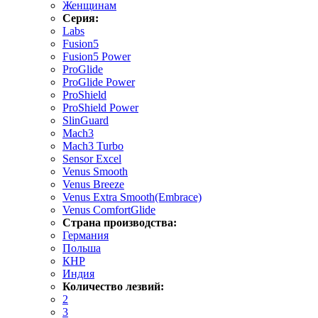
Женщинам
Серия:
Labs
Fusion5
Fusion5 Power
ProGlide
ProGlide Power
ProShield
ProShield Power
SlinGuard
Mach3
Mach3 Turbo
Sensor Excel
Venus Smooth
Venus Breeze
Venus Extra Smooth(Embrace)
Venus ComfortGlide
Страна производства:
Германия
Польша
КНР
Индия
Количество лезвий:
2
3