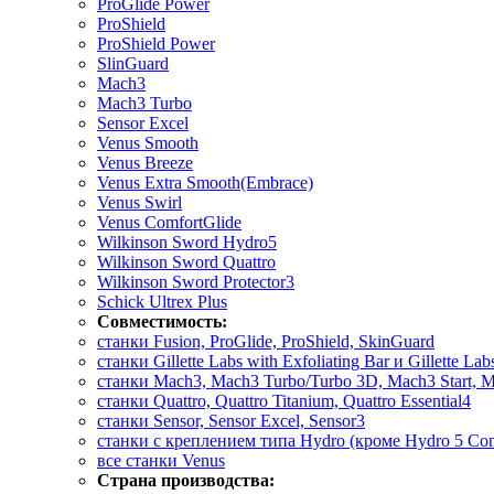
ProGlide Power
ProShield
ProShield Power
SlinGuard
Mach3
Mach3 Turbo
Sensor Excel
Venus Smooth
Venus Breeze
Venus Extra Smooth(Embrace)
Venus Swirl
Venus ComfortGlide
Wilkinson Sword Hydro5
Wilkinson Sword Quattro
Wilkinson Sword Protector3
Schick Ultrex Plus
Совместимость:
станки Fusion, ProGlide, ProShield, SkinGuard
станки Gillette Labs with Exfoliating Bar и Gillette La
станки Mach3, Mach3 Turbo/Turbo 3D, Mach3 Start, M
станки Quattro, Quattro Titanium, Quattro Essential4
станки Sensor, Sensor Excel, Sensor3
станки с креплением типа Hydro (кроме Hydro 5 Con
все станки Venus
Страна производства: