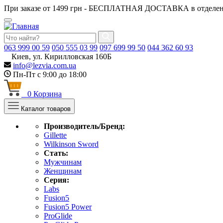
При заказе от 1499 грн - БЕСПЛАТНАЯ ДОСТАВКА в отделен
063
999 00 59
050
555 03 99
097
699 99 50
044
362 60 93
Киев, ул. Кирилловская 160Б
info@lezvia.com.ua
Пн-Пт с 9:00 до 18:00
0
Корзина
Каталог товаров
Производитель/Бренд:
Gillette
Wilkinson Sword
Стать:
Мужчинам
Женщинам
Серия:
Labs
Fusion5
Fusion5 Power
ProGlide