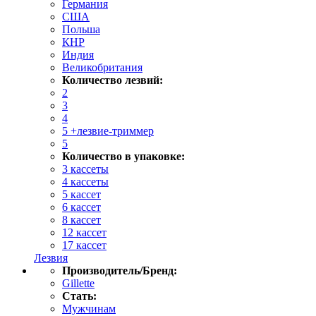
Германия
США
Польша
КНР
Индия
Великобритания
Количество лезвий:
2
3
4
5 +лезвие-триммер
5
Количество в упаковке:
3 кассеты
4 кассеты
5 кассет
6 кассет
8 кассет
12 кассет
17 кассет
Лезвия
Производитель/Бренд:
Gillette
Стать:
Мужчинам