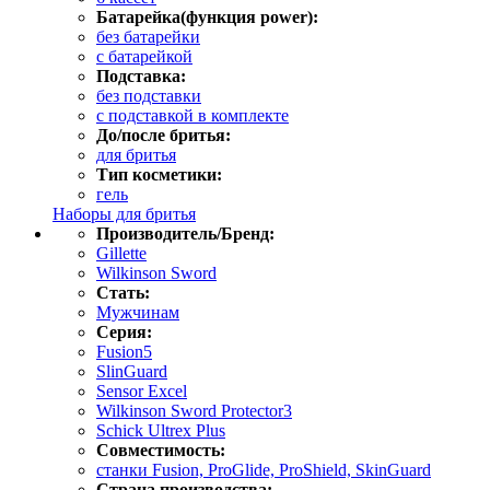
Батарейка(функция power):
без батарейки
с батарейкой
Подставка:
без подставки
с подставкой в комплекте
До/после бритья:
для бритья
Тип косметики:
гель
Наборы для бритья
Производитель/Бренд:
Gillette
Wilkinson Sword
Стать:
Мужчинам
Серия:
Fusion5
SlinGuard
Sensor Excel
Wilkinson Sword Protector3
Schick Ultrex Plus
Совместимость:
станки Fusion, ProGlide, ProShield, SkinGuard
Страна производства: