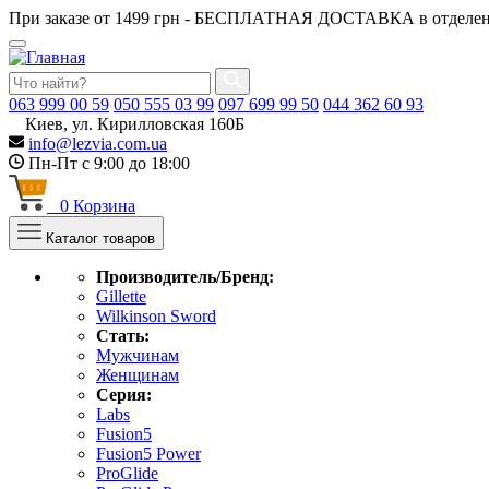
При заказе от 1499 грн - БЕСПЛАТНАЯ ДОСТАВКА в отделен
063
999 00 59
050
555 03 99
097
699 99 50
044
362 60 93
Киев, ул. Кирилловская 160Б
info@lezvia.com.ua
Пн-Пт с 9:00 до 18:00
0
Корзина
Каталог товаров
Производитель/Бренд:
Gillette
Wilkinson Sword
Стать:
Мужчинам
Женщинам
Серия:
Labs
Fusion5
Fusion5 Power
ProGlide