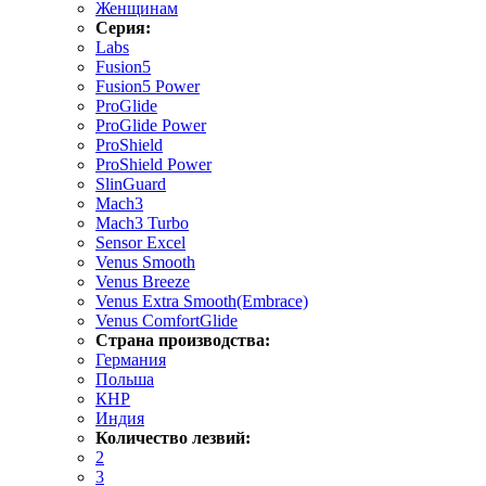
Женщинам
Серия:
Labs
Fusion5
Fusion5 Power
ProGlide
ProGlide Power
ProShield
ProShield Power
SlinGuard
Mach3
Mach3 Turbo
Sensor Excel
Venus Smooth
Venus Breeze
Venus Extra Smooth(Embrace)
Venus ComfortGlide
Страна производства:
Германия
Польша
КНР
Индия
Количество лезвий:
2
3