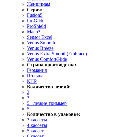
Женщинам
Серия:
Fusion5
ProGlide
ProShield
Mach3
Sensor Excel
Venus Smooth
Venus Breeze
Venus Extra Smooth(Embrace)
Venus ComfortGlide
Страна производства:
Германия
Польша
КНР
Количество лезвий:
2
3
5 +лезвие-триммер
5
Количество в упаковке:
3 кассеты
4 кассеты
5 кассет
6 кассет