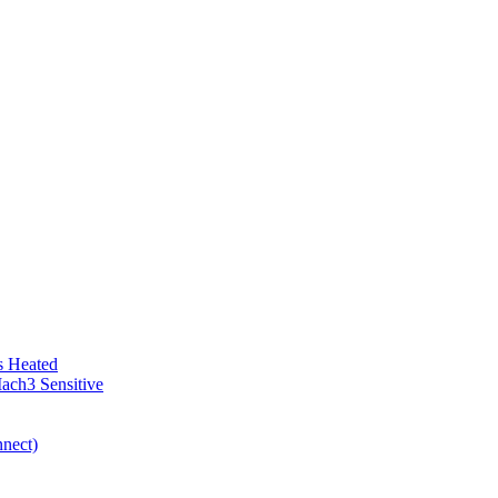
bs Heated
ach3 Sensitive
nect)