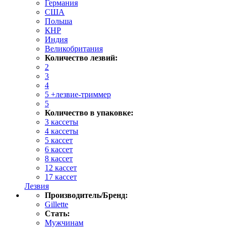
Германия
США
Польша
КНР
Индия
Великобритания
Количество лезвий:
2
3
4
5 +лезвие-триммер
5
Количество в упаковке:
3 кассеты
4 кассеты
5 кассет
6 кассет
8 кассет
12 кассет
17 кассет
Лезвия
Производитель/Бренд:
Gillette
Стать:
Мужчинам