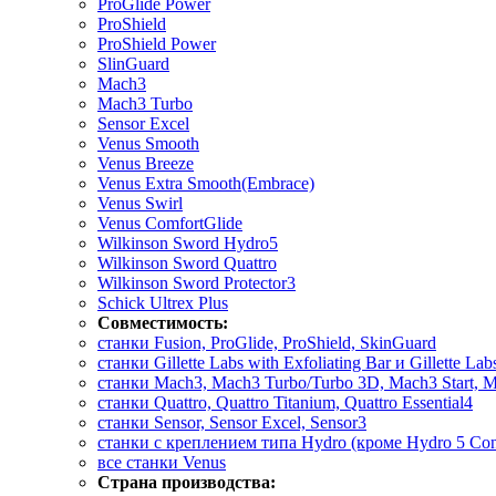
ProGlide Power
ProShield
ProShield Power
SlinGuard
Mach3
Mach3 Turbo
Sensor Excel
Venus Smooth
Venus Breeze
Venus Extra Smooth(Embrace)
Venus Swirl
Venus ComfortGlide
Wilkinson Sword Hydro5
Wilkinson Sword Quattro
Wilkinson Sword Protector3
Schick Ultrex Plus
Совместимость:
станки Fusion, ProGlide, ProShield, SkinGuard
станки Gillette Labs with Exfoliating Bar и Gillette La
станки Mach3, Mach3 Turbo/Turbo 3D, Mach3 Start, M
станки Quattro, Quattro Titanium, Quattro Essential4
станки Sensor, Sensor Excel, Sensor3
станки с креплением типа Hydro (кроме Hydro 5 Con
все станки Venus
Страна производства: