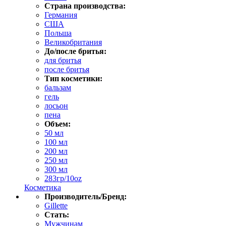
Страна производства:
Германия
США
Польша
Великобритания
До/после бритья:
для бритья
после бритья
Тип косметики:
бальзам
гель
лосьон
пена
Объем:
50 мл
100 мл
200 мл
250 мл
300 мл
283гр/10oz
Косметика
Производитель/Бренд:
Gillette
Стать:
Мужчинам