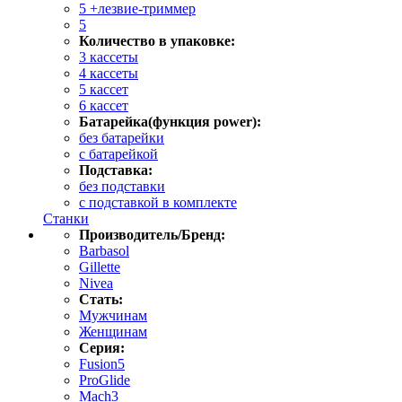
5 +лезвие-триммер
5
Количество в упаковке:
3 кассеты
4 кассеты
5 кассет
6 кассет
Батарейка(функция power):
без батарейки
с батарейкой
Подставка:
без подставки
с подставкой в комплекте
Станки
Производитель/Бренд:
Barbasol
Gillette
Nivea
Стать:
Мужчинам
Женщинам
Серия:
Fusion5
ProGlide
Mach3